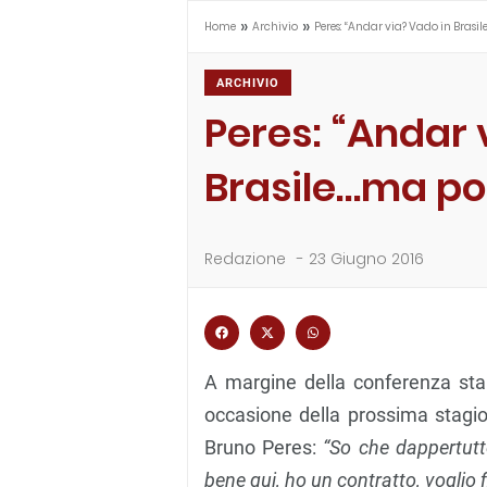
»
»
Home
Archivio
Peres: “Andar via? Vado in Brasi
ARCHIVIO
Peres: “Andar 
Brasile…ma po
Redazione
-
23 Giugno 2016
A margine della conferenza sta
occasione della prossima stagio
Bruno Peres:
“So che dappertutto
bene qui, ho un contratto, voglio f