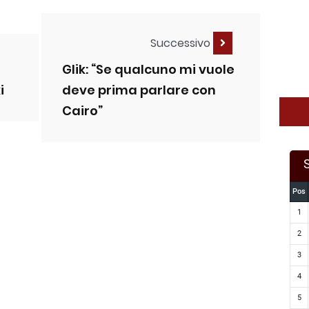
Successivo
Glik: “Se qualcuno mi vuole
i
deve prima parlare con
Cairo”
Pos
1
2
3
4
5