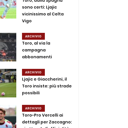
Toro, dalla Spagna
sono certi: Ljajic
vicinissimo al Celta
Vigo
ARCHIVIO
Toro, al via la
campagna
abbonamenti
ARCHIVIO
Ljajic e Giaccherini, il
Toro insiste: più strade
possibili
ARCHIVIO
Toro-Pro Vercelli ai
dettagli per Zaccagno: