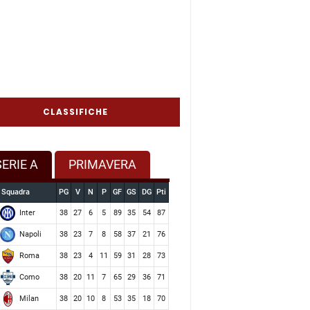
CLASSIFICHE
SERIE A
PRIMAVERA
Squadra
PG
V
N
P
GF
GS
DG
Pti
Inter
38
27
6
5
89
35
54
87
Napoli
38
23
7
8
58
37
21
76
Roma
38
23
4
11
59
31
28
73
Como
38
20
11
7
65
29
36
71
Milan
38
20
10
8
53
35
18
70