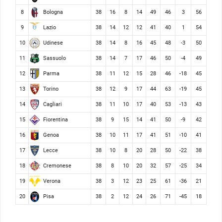
Bologna
8
38
16
8
14
49
46
3
56
Lazio
9
38
14
12
12
41
40
1
54
Udinese
10
38
14
8
16
45
48
-3
50
Sassuolo
11
38
14
7
17
46
50
-4
49
Parma
12
38
11
12
15
28
46
-18
45
Torino
13
38
12
9
17
44
63
-19
45
Cagliari
14
38
11
10
17
40
53
-13
43
Fiorentina
15
38
9
15
14
41
50
-9
42
Genoa
16
38
10
11
17
41
51
-10
41
Lecce
17
38
10
8
20
28
50
-22
38
Cremonese
18
38
8
10
20
32
57
-25
34
Verona
19
38
3
12
23
25
61
-36
21
Pisa
20
38
2
12
24
26
71
-45
18