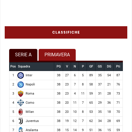
CLASSIFICHE
SERIE A
PRIMAVERA
Pos
Squadra
PG
V
N
P
GF
GS
DG
Pti
Inter
1
38
27
6
5
89
35
54
87
Napoli
2
38
23
7
8
58
37
21
76
Roma
3
38
23
4
11
59
31
28
73
Como
4
38
20
11
7
65
29
36
71
Milan
5
38
20
10
8
53
35
18
70
Juventus
6
38
19
12
7
62
34
28
69
Atalanta
7
38
15
14
9
51
36
15
59