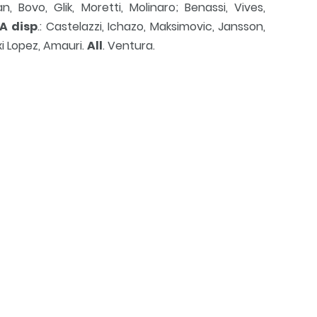
an, Bovo, Glik, Moretti, Molinaro; Benassi, Vives,
A disp
.: Castelazzi, Ichazo, Maksimovic, Jansson,
xi Lopez, Amauri.
All
. Ventura.