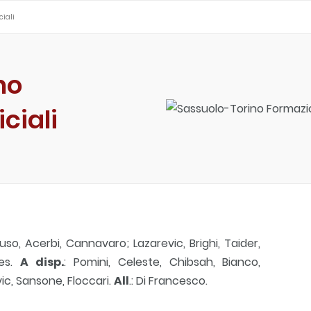
ciali
no
ciali
eluso, Acerbi, Cannavaro; Lazarevic, Brighi, Taider,
res.
A disp.
: Pomini, Celeste, Chibsah, Bianco,
vic, Sansone, Floccari.
All
.: Di Francesco.