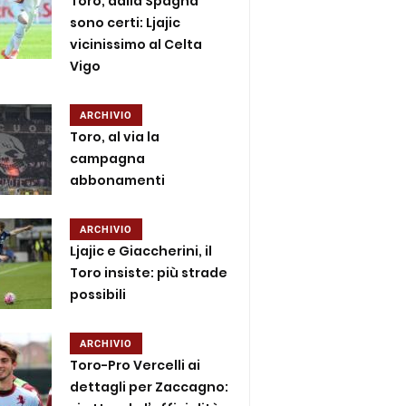
Toro, dalla Spagna
sono certi: Ljajic
vicinissimo al Celta
Vigo
ARCHIVIO
Toro, al via la
campagna
abbonamenti
ARCHIVIO
Ljajic e Giaccherini, il
Toro insiste: più strade
possibili
ARCHIVIO
Toro-Pro Vercelli ai
dettagli per Zaccagno: