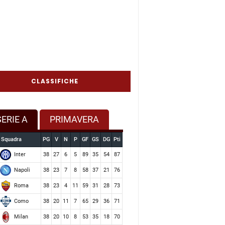
CLASSIFICHE
SERIE A
PRIMAVERA
Squadra
PG
V
N
P
GF
GS
DG
Pti
Inter
38
27
6
5
89
35
54
87
Napoli
38
23
7
8
58
37
21
76
Roma
38
23
4
11
59
31
28
73
Como
38
20
11
7
65
29
36
71
Milan
38
20
10
8
53
35
18
70