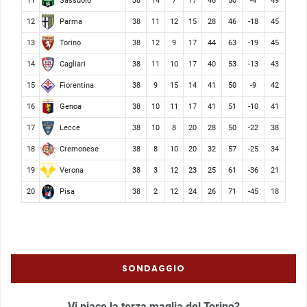
Sassuolo
11
38
14
7
17
46
50
-4
49
Parma
12
38
11
12
15
28
46
-18
45
Torino
13
38
12
9
17
44
63
-19
45
Cagliari
14
38
11
10
17
40
53
-13
43
Fiorentina
15
38
9
15
14
41
50
-9
42
Genoa
16
38
10
11
17
41
51
-10
41
Lecce
17
38
10
8
20
28
50
-22
38
Cremonese
18
38
8
10
20
32
57
-25
34
Verona
19
38
3
12
23
25
61
-36
21
Pisa
20
38
2
12
24
26
71
-45
18
SONDAGGIO
Vi piace la terza maglia del Torino?