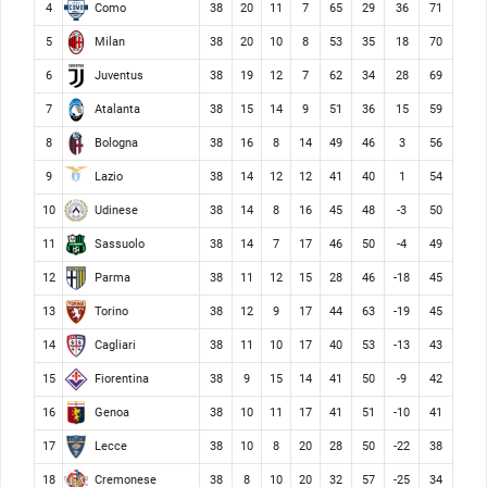
Como
4
38
20
11
7
65
29
36
71
Milan
5
38
20
10
8
53
35
18
70
Juventus
6
38
19
12
7
62
34
28
69
Atalanta
7
38
15
14
9
51
36
15
59
Bologna
8
38
16
8
14
49
46
3
56
Lazio
9
38
14
12
12
41
40
1
54
Udinese
10
38
14
8
16
45
48
-3
50
Sassuolo
11
38
14
7
17
46
50
-4
49
Parma
12
38
11
12
15
28
46
-18
45
Torino
13
38
12
9
17
44
63
-19
45
Cagliari
14
38
11
10
17
40
53
-13
43
Fiorentina
15
38
9
15
14
41
50
-9
42
Genoa
16
38
10
11
17
41
51
-10
41
Lecce
17
38
10
8
20
28
50
-22
38
Cremonese
18
38
8
10
20
32
57
-25
34