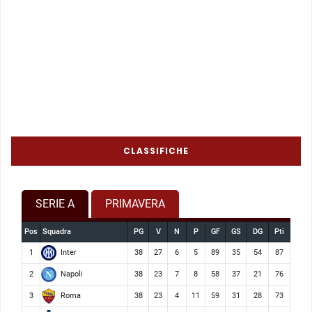
CLASSIFICHE
SERIE A
PRIMAVERA
Pos
Squadra
PG
V
N
P
GF
GS
DG
Pti
Inter
1
38
27
6
5
89
35
54
87
Napoli
2
38
23
7
8
58
37
21
76
Roma
3
38
23
4
11
59
31
28
73