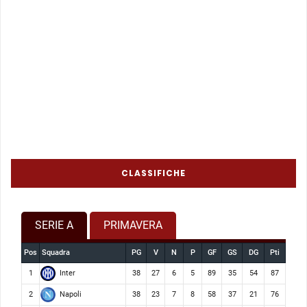
CLASSIFICHE
SERIE A
PRIMAVERA
Pos
Squadra
PG
V
N
P
GF
GS
DG
Pti
Inter
1
38
27
6
5
89
35
54
87
Napoli
2
38
23
7
8
58
37
21
76