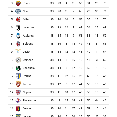
Roma
3
38
23
4
11
59
31
28
73
Como
4
38
20
11
7
65
29
36
71
Milan
5
38
20
10
8
53
35
18
70
Juventus
6
38
19
12
7
62
34
28
69
Atalanta
7
38
15
14
9
51
36
15
59
Bologna
8
38
16
8
14
49
46
3
56
Lazio
9
38
14
12
12
41
40
1
54
Udinese
10
38
14
8
16
45
48
-3
50
Sassuolo
11
38
14
7
17
46
50
-4
49
Parma
12
38
11
12
15
28
46
-18
45
Torino
13
38
12
9
17
44
63
-19
45
Cagliari
14
38
11
10
17
40
53
-13
43
Fiorentina
15
38
9
15
14
41
50
-9
42
Genoa
16
38
10
11
17
41
51
-10
41
Lecce
17
38
10
8
20
28
50
-22
38