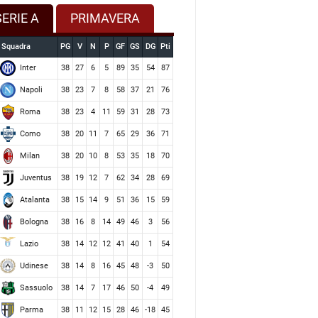
SERIE A
PRIMAVERA
Squadra
PG
V
N
P
GF
GS
DG
Pti
Inter
38
27
6
5
89
35
54
87
Napoli
38
23
7
8
58
37
21
76
Roma
38
23
4
11
59
31
28
73
Como
38
20
11
7
65
29
36
71
Milan
38
20
10
8
53
35
18
70
Juventus
38
19
12
7
62
34
28
69
Atalanta
38
15
14
9
51
36
15
59
Bologna
38
16
8
14
49
46
3
56
Lazio
38
14
12
12
41
40
1
54
Udinese
38
14
8
16
45
48
-3
50
Sassuolo
38
14
7
17
46
50
-4
49
Parma
38
11
12
15
28
46
-18
45