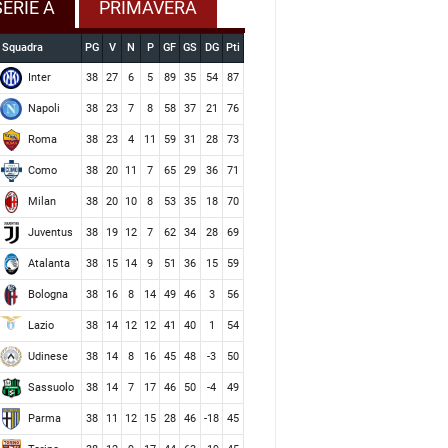
SERIE A
PRIMAVERA
Squadra
PG
V
N
P
GF
GS
DG
Pti
Inter
38
27
6
5
89
35
54
87
Napoli
38
23
7
8
58
37
21
76
Roma
38
23
4
11
59
31
28
73
Como
38
20
11
7
65
29
36
71
Milan
38
20
10
8
53
35
18
70
Juventus
38
19
12
7
62
34
28
69
Atalanta
38
15
14
9
51
36
15
59
Bologna
38
16
8
14
49
46
3
56
Lazio
38
14
12
12
41
40
1
54
Udinese
38
14
8
16
45
48
-3
50
Sassuolo
38
14
7
17
46
50
-4
49
Parma
38
11
12
15
28
46
-18
45