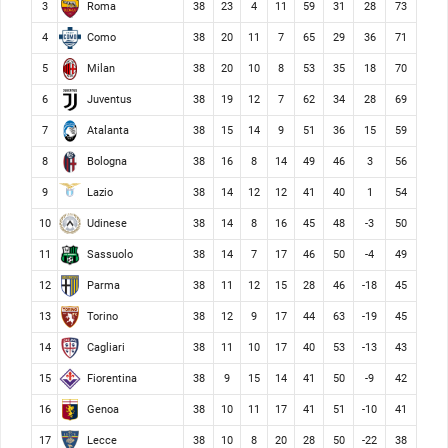
Roma
3
38
23
4
11
59
31
28
73
Como
4
38
20
11
7
65
29
36
71
Milan
5
38
20
10
8
53
35
18
70
Juventus
6
38
19
12
7
62
34
28
69
Atalanta
7
38
15
14
9
51
36
15
59
Bologna
8
38
16
8
14
49
46
3
56
Lazio
9
38
14
12
12
41
40
1
54
Udinese
10
38
14
8
16
45
48
-3
50
Sassuolo
11
38
14
7
17
46
50
-4
49
Parma
12
38
11
12
15
28
46
-18
45
Torino
13
38
12
9
17
44
63
-19
45
Cagliari
14
38
11
10
17
40
53
-13
43
Fiorentina
15
38
9
15
14
41
50
-9
42
Genoa
16
38
10
11
17
41
51
-10
41
Lecce
17
38
10
8
20
28
50
-22
38