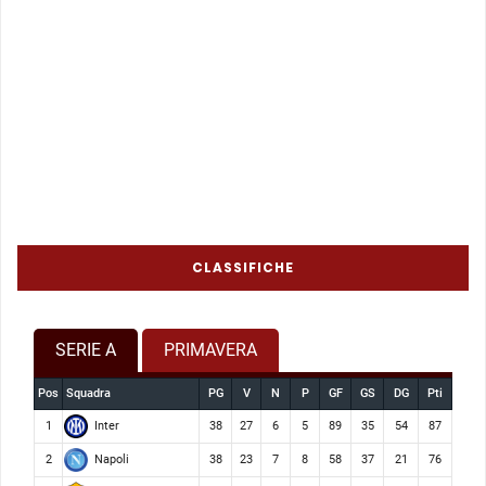
CLASSIFICHE
SERIE A
PRIMAVERA
Pos
Squadra
PG
V
N
P
GF
GS
DG
Pti
Inter
1
38
27
6
5
89
35
54
87
Napoli
2
38
23
7
8
58
37
21
76