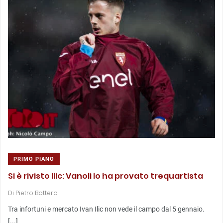
PRIMO PIANO
Si è rivisto Ilic: Vanoli lo ha provato trequartista
Di
Pietro Bottero
Tra infortuni e mercato Ivan Ilic non vede il campo dal 5 gennaio.
[...]