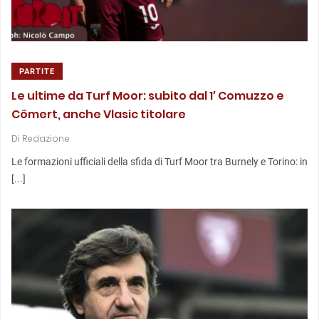
PARTITE
Le ultime da Turf Moor: subito dal 1′ Comuzzo e
Cömert, anche Vlasic titolare
Di
Redazione
Le formazioni ufficiali della sfida di Turf Moor tra Burnely e Torino: in
[...]