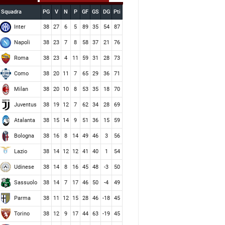
Squadra
PG
V
N
P
GF
GS
DG
Pti
Inter
38
27
6
5
89
35
54
87
Napoli
38
23
7
8
58
37
21
76
Roma
38
23
4
11
59
31
28
73
Como
38
20
11
7
65
29
36
71
Milan
38
20
10
8
53
35
18
70
Juventus
38
19
12
7
62
34
28
69
Atalanta
38
15
14
9
51
36
15
59
Bologna
38
16
8
14
49
46
3
56
Lazio
38
14
12
12
41
40
1
54
Udinese
38
14
8
16
45
48
-3
50
Sassuolo
38
14
7
17
46
50
-4
49
Parma
38
11
12
15
28
46
-18
45
Torino
38
12
9
17
44
63
-19
45