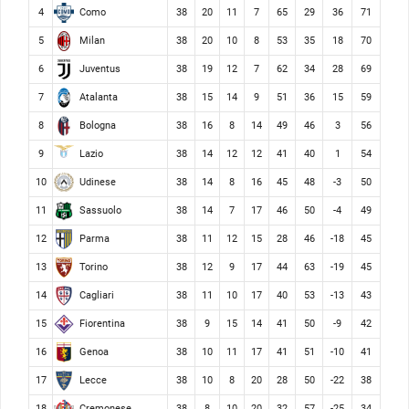
Como
4
38
20
11
7
65
29
36
71
Milan
5
38
20
10
8
53
35
18
70
Juventus
6
38
19
12
7
62
34
28
69
Atalanta
7
38
15
14
9
51
36
15
59
Bologna
8
38
16
8
14
49
46
3
56
Lazio
9
38
14
12
12
41
40
1
54
Udinese
10
38
14
8
16
45
48
-3
50
Sassuolo
11
38
14
7
17
46
50
-4
49
Parma
12
38
11
12
15
28
46
-18
45
Torino
13
38
12
9
17
44
63
-19
45
Cagliari
14
38
11
10
17
40
53
-13
43
Fiorentina
15
38
9
15
14
41
50
-9
42
Genoa
16
38
10
11
17
41
51
-10
41
Lecce
17
38
10
8
20
28
50
-22
38
Cremonese
18
38
8
10
20
32
57
-25
34