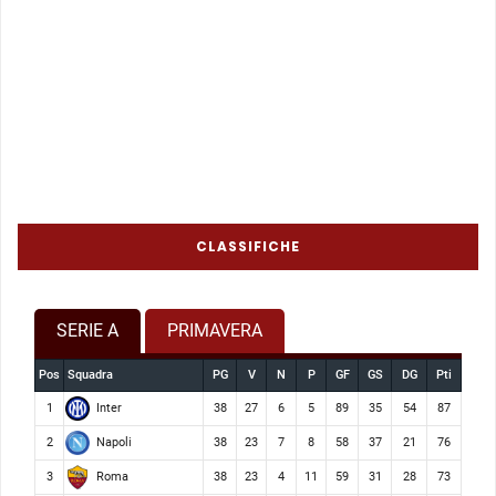
CLASSIFICHE
SERIE A
PRIMAVERA
Pos
Squadra
PG
V
N
P
GF
GS
DG
Pti
Inter
1
38
27
6
5
89
35
54
87
Napoli
2
38
23
7
8
58
37
21
76
Roma
3
38
23
4
11
59
31
28
73