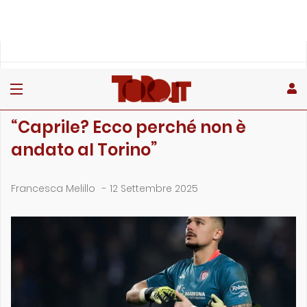
»
»
Home
Calciomercato
“Caprile? Ecco perché non è andato al Torino”
CALCIOMERCATO
“Caprile? Ecco perché non è
andato al Torino”
Francesca Melillo
-
12 Settembre 2025