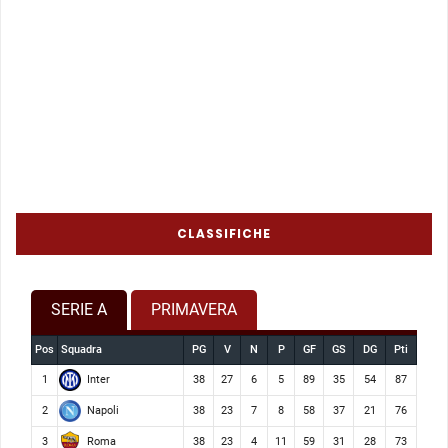
CLASSIFICHE
SERIE A
PRIMAVERA
Pos
Squadra
PG
V
N
P
GF
GS
DG
Pti
Inter
1
38
27
6
5
89
35
54
87
Napoli
2
38
23
7
8
58
37
21
76
Roma
3
38
23
4
11
59
31
28
73