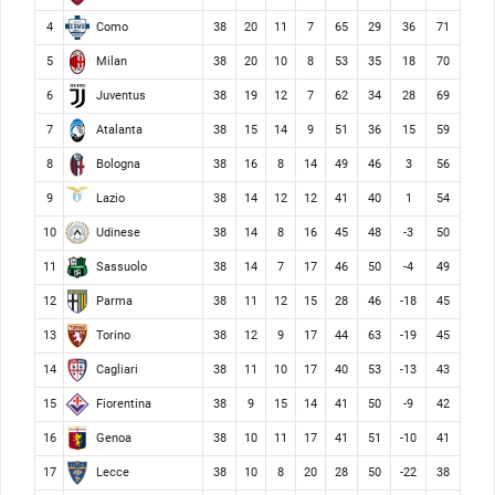
Como
4
38
20
11
7
65
29
36
71
Milan
5
38
20
10
8
53
35
18
70
Juventus
6
38
19
12
7
62
34
28
69
Atalanta
7
38
15
14
9
51
36
15
59
Bologna
8
38
16
8
14
49
46
3
56
Lazio
9
38
14
12
12
41
40
1
54
Udinese
10
38
14
8
16
45
48
-3
50
Sassuolo
11
38
14
7
17
46
50
-4
49
Parma
12
38
11
12
15
28
46
-18
45
Torino
13
38
12
9
17
44
63
-19
45
Cagliari
14
38
11
10
17
40
53
-13
43
Fiorentina
15
38
9
15
14
41
50
-9
42
Genoa
16
38
10
11
17
41
51
-10
41
Lecce
17
38
10
8
20
28
50
-22
38