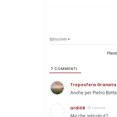
Iscriviti
Plea
7
COMMENTI
Troposfera Granata
Anche per Pietro Bott
ardi06
3 anni fa
Ma che articolo è?