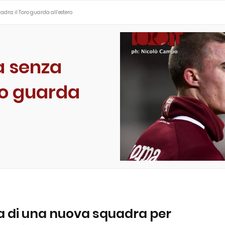
dra: il Toro guarda all’estero
a senza
ro guarda
rca di una nuova squadra per