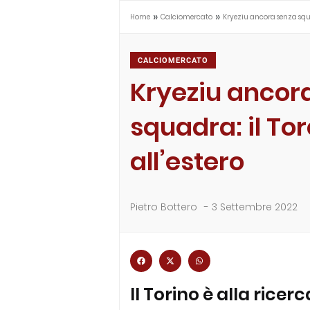
»
»
Home
Calciomercato
Kryeziu ancora senza squa
CALCIOMERCATO
Kryeziu ancor
squadra: il To
all’estero
Pietro Bottero
-
3 Settembre 2022
Il Torino è alla rice