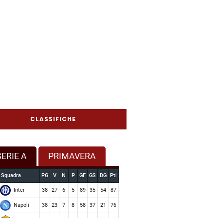
CLASSIFICHE
SERIE A
PRIMAVERA
Squadra
PG
V
N
P
GF
GS
DG
Pti
Inter
38
27
6
5
89
35
54
87
Napoli
38
23
7
8
58
37
21
76