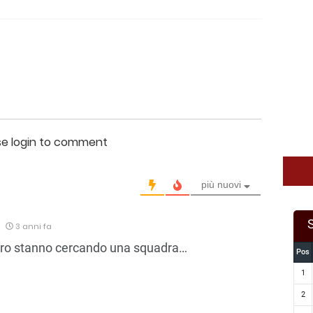
se login to comment
più nuovi
3 anni fa
ero stanno cercando una squadra…
Pos
1
2