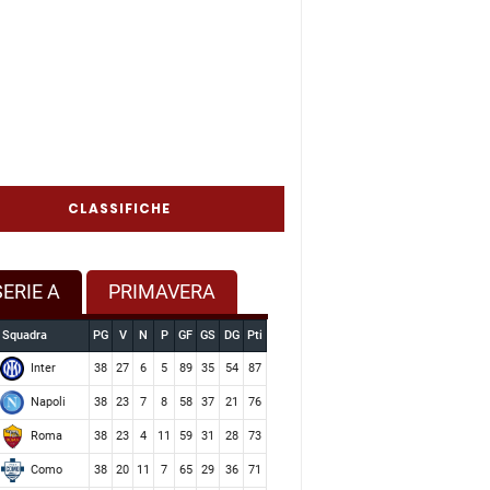
CLASSIFICHE
SERIE A
PRIMAVERA
Squadra
PG
V
N
P
GF
GS
DG
Pti
Inter
38
27
6
5
89
35
54
87
Napoli
38
23
7
8
58
37
21
76
Roma
38
23
4
11
59
31
28
73
Como
38
20
11
7
65
29
36
71