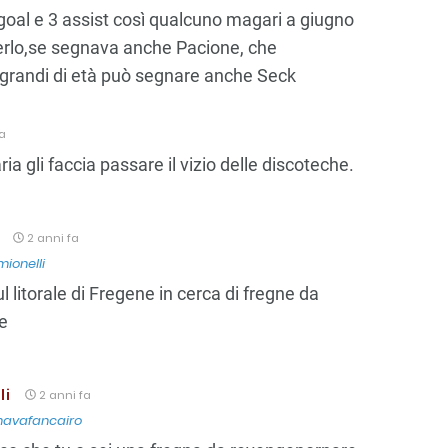
oal e 3 assist così qualcuno magari a giugno
derlo,se segnava anche Pacione, che
ù grandi di età può segnare anche Seck
fa
ia gli faccia passare il vizio delle discoteche.
2 anni fa
ionelli
l litorale di Fregene in cerca di fregne da
e
li
2 anni fa
avafancairo