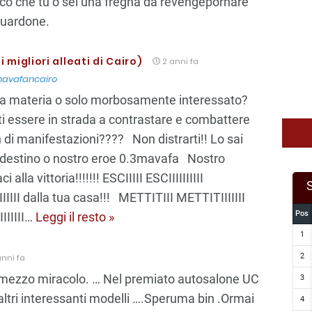
co che tu o sei una fregna da revengepornare
guardone.
 i migliori alleati di Cairo)
2 anni fa
avafancairo
la materia o solo morbosamente interessato?
i essere in strada a contrastare e combattere
 di manifestazioni???? Non distrarti!! Lo sai
uo destino o nostro eroe 0.3mavafa Nostro
 alla vittoria!!!!!!! ESCIIIII ESCIIIIIIIIII
IIIIIIII dalla tua casa!!! METTITIII METTITIIIIIII
Pos
IIIIII
…
Leggi il resto »
1
2
nni fa
n mezzo miracolo. … Nel premiato autosalone UC
3
ltri interessanti modelli ….Speruma bin .Ormai
4