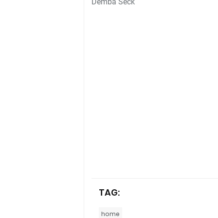
Demba Seck
TAG:
home