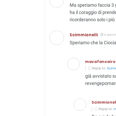
Ma speriamo faccia 3 g
ha il coraggio di pren
ricorderanno solo i pi
Scimmionelli
2 anni 
Speriamo che la Ciociar
mavafancairo
Reply to
Scimm
già avvistato su
revengepornar
Scimmionel
Reply to
m