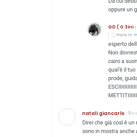
Da cui dedu
oppure un 
GD ( 0.3ini :
Reply to
m
esperto del
Non dovrest
cairo a suon
qual’è il t
prode, guidaci
ESCIIIIIIIIII
METTITIIIIIII
natali giancarlo
2 a
Direi che già così è u
sono in mostra anche a