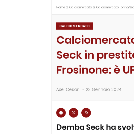
»
»
Home
Calciomercato
Calciomercato Torino, Seck 
CALCIOMERCATO
Calciomercato
Seck in prestit
Frosinone: è U
Axel Cesari
-
23 Gennaio 2024
Demba Seck ha svolt