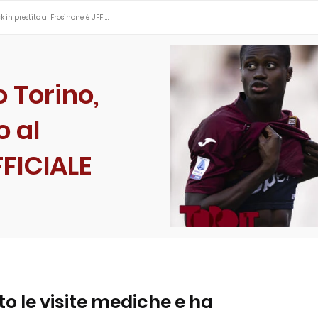
in prestito al Frosinone: è UFFI…
 Torino,
o al
FFICIALE
o le visite mediche e ha