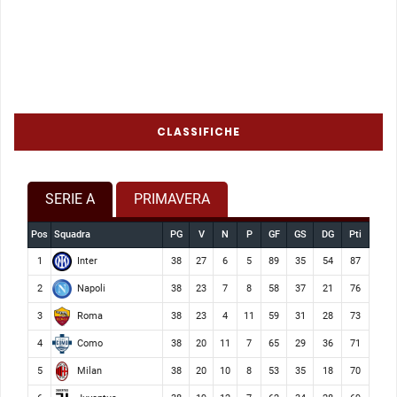
CLASSIFICHE
SERIE A
PRIMAVERA
Pos
Squadra
PG
V
N
P
GF
GS
DG
Pti
Inter
1
38
27
6
5
89
35
54
87
Napoli
2
38
23
7
8
58
37
21
76
Roma
3
38
23
4
11
59
31
28
73
Como
4
38
20
11
7
65
29
36
71
Milan
5
38
20
10
8
53
35
18
70