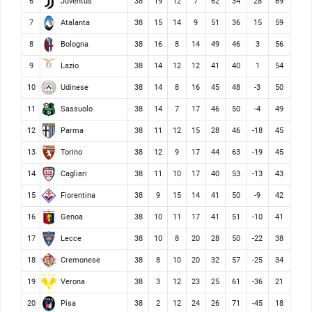
Juventus
6
38
19
12
7
62
34
28
69
Atalanta
7
38
15
14
9
51
36
15
59
Bologna
8
38
16
8
14
49
46
3
56
Lazio
9
38
14
12
12
41
40
1
54
Udinese
10
38
14
8
16
45
48
-3
50
Sassuolo
11
38
14
7
17
46
50
-4
49
Parma
12
38
11
12
15
28
46
-18
45
Torino
13
38
12
9
17
44
63
-19
45
Cagliari
14
38
11
10
17
40
53
-13
43
Fiorentina
15
38
9
15
14
41
50
-9
42
Genoa
16
38
10
11
17
41
51
-10
41
Lecce
17
38
10
8
20
28
50
-22
38
Cremonese
18
38
8
10
20
32
57
-25
34
Verona
19
38
3
12
23
25
61
-36
21
Pisa
20
38
2
12
24
26
71
-45
18