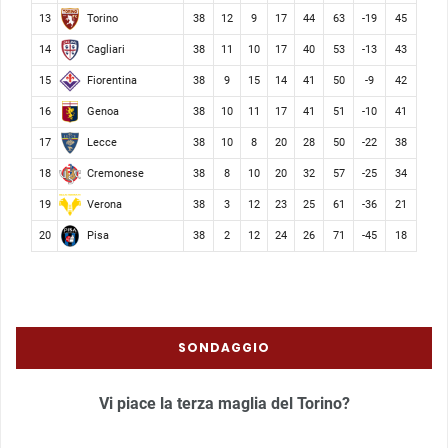
Torino
13
38
12
9
17
44
63
-19
45
Cagliari
14
38
11
10
17
40
53
-13
43
Fiorentina
15
38
9
15
14
41
50
-9
42
Genoa
16
38
10
11
17
41
51
-10
41
Lecce
17
38
10
8
20
28
50
-22
38
Cremonese
18
38
8
10
20
32
57
-25
34
Verona
19
38
3
12
23
25
61
-36
21
Pisa
20
38
2
12
24
26
71
-45
18
SONDAGGIO
Vi piace la terza maglia del Torino?