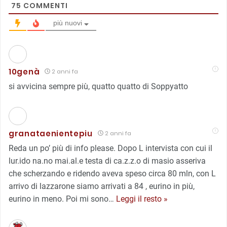
75
COMMENTI
più nuovi
10genà
2 anni fa
si avvicina sempre più, quatto quatto di Soppyatto
granataenientepiu
2 anni fa
Reda un po’ più di info please. Dopo L intervista con cui il
lur.ido na.no mai.al.e testa di ca.z.z.o di masio asseriva
che scherzando e ridendo aveva speso circa 80 mln, con L
arrivo di lazzarone siamo arrivati a 84 , eurino in più,
eurino in meno. Poi mi sono
…
Leggi il resto »