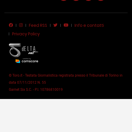
Feed RSS
Info e contatti
Privacy Policy
© Toro.it - Testata Giornalistica registrata presso il Tribunale di Torino in
data 07/11/2012 N. 55
Garnet Six S.C. - P.I. 10786810019