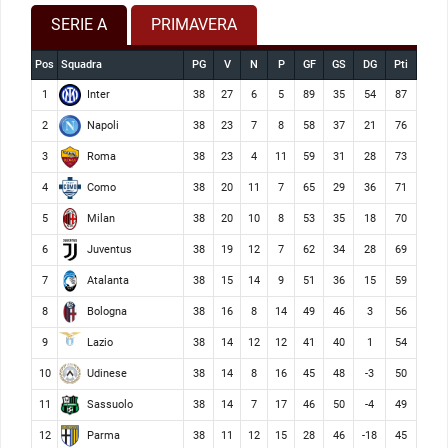
SERIE A
PRIMAVERA
Pos
Squadra
PG
V
N
P
GF
GS
DG
Pti
Inter
1
38
27
6
5
89
35
54
87
Napoli
2
38
23
7
8
58
37
21
76
Roma
3
38
23
4
11
59
31
28
73
Como
4
38
20
11
7
65
29
36
71
Milan
5
38
20
10
8
53
35
18
70
Juventus
6
38
19
12
7
62
34
28
69
Atalanta
7
38
15
14
9
51
36
15
59
Bologna
8
38
16
8
14
49
46
3
56
Lazio
9
38
14
12
12
41
40
1
54
Udinese
10
38
14
8
16
45
48
-3
50
Sassuolo
11
38
14
7
17
46
50
-4
49
Parma
12
38
11
12
15
28
46
-18
45