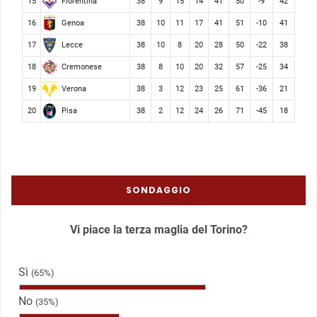
Fiorentina
15
38
9
15
14
41
50
-9
42
Genoa
16
38
10
11
17
41
51
-10
41
Lecce
17
38
10
8
20
28
50
-22
38
Cremonese
18
38
8
10
20
32
57
-25
34
Verona
19
38
3
12
23
25
61
-36
21
Pisa
20
38
2
12
24
26
71
-45
18
SONDAGGIO
Vi piace la terza maglia del Torino?
Sì
(65%)
No
(35%)