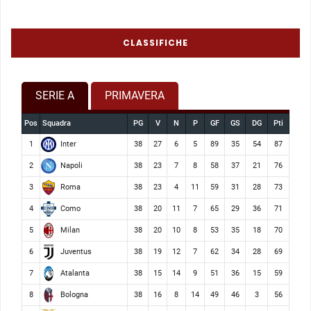
CLASSIFICHE
SERIE A
PRIMAVERA
Pos
Squadra
PG
V
N
P
GF
GS
DG
Pti
Inter
1
38
27
6
5
89
35
54
87
Napoli
2
38
23
7
8
58
37
21
76
Roma
3
38
23
4
11
59
31
28
73
Como
4
38
20
11
7
65
29
36
71
Milan
5
38
20
10
8
53
35
18
70
Juventus
6
38
19
12
7
62
34
28
69
Atalanta
7
38
15
14
9
51
36
15
59
Bologna
8
38
16
8
14
49
46
3
56