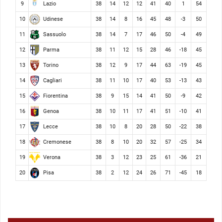
Lazio
9
38
14
12
12
41
40
1
54
Udinese
10
38
14
8
16
45
48
-3
50
Sassuolo
11
38
14
7
17
46
50
-4
49
Parma
12
38
11
12
15
28
46
-18
45
Torino
13
38
12
9
17
44
63
-19
45
Cagliari
14
38
11
10
17
40
53
-13
43
Fiorentina
15
38
9
15
14
41
50
-9
42
Genoa
16
38
10
11
17
41
51
-10
41
Lecce
17
38
10
8
20
28
50
-22
38
Cremonese
18
38
8
10
20
32
57
-25
34
Verona
19
38
3
12
23
25
61
-36
21
Pisa
20
38
2
12
24
26
71
-45
18