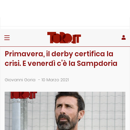
»
»
Home
Giovanili
Primavera, il derby certifica la crisi. E venerdì c’�…
GIOVANILI
Primavera, il derby certifica la
crisi. E venerdì c’è la Sampdoria
Giovanni Goria
-
10 Marzo 2021