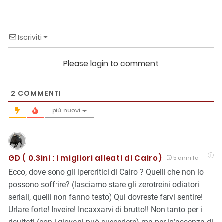
Iscriviti
Please login to comment
2
COMMENTI
più nuovi
GD ( 0.3ini : i migliori alleati di Cairo)
5 anni fa
Ecco, dove sono gli ipercritici di Cairo ? Quelli che non lo
possono soffrire? (lasciamo stare gli zerotreini odiatori
seriali, quelli non fanno testo) Qui dovreste farvi sentire!
Urlare forte! Inveire! Incaxxarvi di brutto!! Non tanto per i
risultati (con i giovani può succedere) ma per lp’assenza di