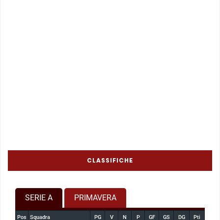
CLASSIFICHE
SERIE A
PRIMAVERA
Pos
Squadra
PG
V
N
P
GF
GS
DG
Pti