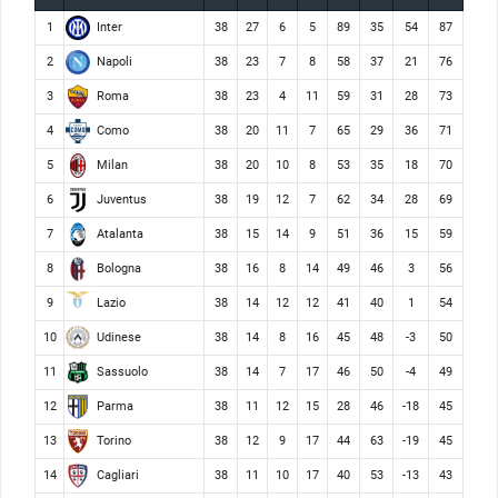
Inter
1
38
27
6
5
89
35
54
87
Napoli
2
38
23
7
8
58
37
21
76
Roma
3
38
23
4
11
59
31
28
73
Como
4
38
20
11
7
65
29
36
71
Milan
5
38
20
10
8
53
35
18
70
Juventus
6
38
19
12
7
62
34
28
69
Atalanta
7
38
15
14
9
51
36
15
59
Bologna
8
38
16
8
14
49
46
3
56
Lazio
9
38
14
12
12
41
40
1
54
Udinese
10
38
14
8
16
45
48
-3
50
Sassuolo
11
38
14
7
17
46
50
-4
49
Parma
12
38
11
12
15
28
46
-18
45
Torino
13
38
12
9
17
44
63
-19
45
Cagliari
14
38
11
10
17
40
53
-13
43