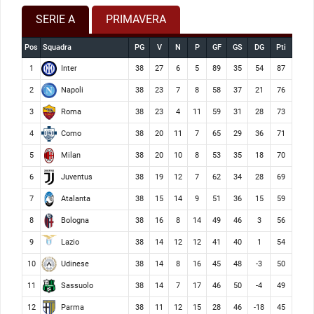
SERIE A
PRIMAVERA
Pos
Squadra
PG
V
N
P
GF
GS
DG
Pti
Inter
1
38
27
6
5
89
35
54
87
Napoli
2
38
23
7
8
58
37
21
76
Roma
3
38
23
4
11
59
31
28
73
Como
4
38
20
11
7
65
29
36
71
Milan
5
38
20
10
8
53
35
18
70
Juventus
6
38
19
12
7
62
34
28
69
Atalanta
7
38
15
14
9
51
36
15
59
Bologna
8
38
16
8
14
49
46
3
56
Lazio
9
38
14
12
12
41
40
1
54
Udinese
10
38
14
8
16
45
48
-3
50
Sassuolo
11
38
14
7
17
46
50
-4
49
Parma
12
38
11
12
15
28
46
-18
45