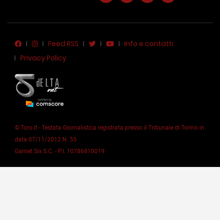
Feed RSS
Info e contatti
Privacy Policy
© Toro.it - Testata Giornalistica registrata presso il Tribunale di Torino in
data 07/11/2012 N. 55
Garnet Six S.C. - P.I. 10786810019