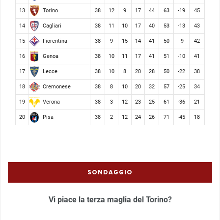
Torino
13
38
12
9
17
44
63
-19
45
Cagliari
14
38
11
10
17
40
53
-13
43
Fiorentina
15
38
9
15
14
41
50
-9
42
Genoa
16
38
10
11
17
41
51
-10
41
Lecce
17
38
10
8
20
28
50
-22
38
Cremonese
18
38
8
10
20
32
57
-25
34
Verona
19
38
3
12
23
25
61
-36
21
Pisa
20
38
2
12
24
26
71
-45
18
SONDAGGIO
Vi piace la terza maglia del Torino?