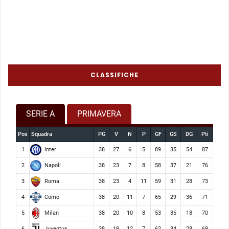
CLASSIFICHE
SERIE A
PRIMAVERA
Pos
Squadra
PG
V
N
P
GF
GS
DG
Pti
Inter
1
38
27
6
5
89
35
54
87
Napoli
2
38
23
7
8
58
37
21
76
Roma
3
38
23
4
11
59
31
28
73
Como
4
38
20
11
7
65
29
36
71
Milan
5
38
20
10
8
53
35
18
70
Juventus
6
38
19
12
7
62
34
28
69