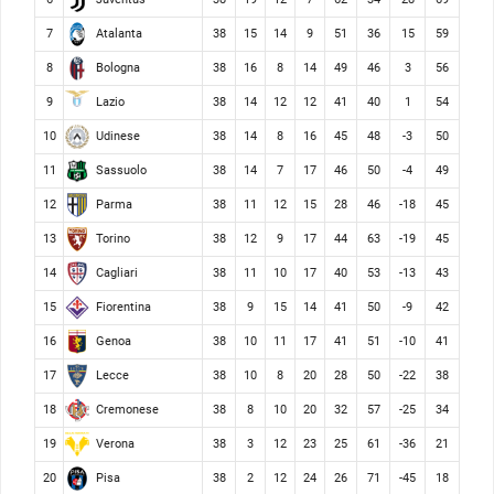
Atalanta
7
38
15
14
9
51
36
15
59
Bologna
8
38
16
8
14
49
46
3
56
Lazio
9
38
14
12
12
41
40
1
54
Udinese
10
38
14
8
16
45
48
-3
50
Sassuolo
11
38
14
7
17
46
50
-4
49
Parma
12
38
11
12
15
28
46
-18
45
Torino
13
38
12
9
17
44
63
-19
45
Cagliari
14
38
11
10
17
40
53
-13
43
Fiorentina
15
38
9
15
14
41
50
-9
42
Genoa
16
38
10
11
17
41
51
-10
41
Lecce
17
38
10
8
20
28
50
-22
38
Cremonese
18
38
8
10
20
32
57
-25
34
Verona
19
38
3
12
23
25
61
-36
21
Pisa
20
38
2
12
24
26
71
-45
18