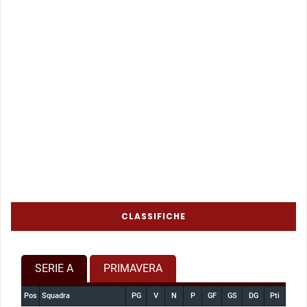
CLASSIFICHE
SERIE A
PRIMAVERA
Pos
Squadra
PG
V
N
P
GF
GS
DG
Pti