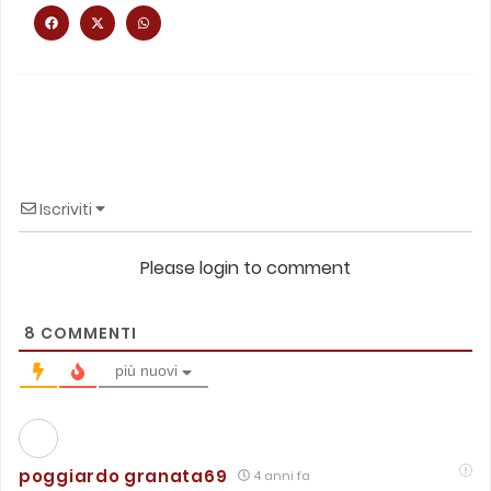
Iscriviti
Please login to comment
8
COMMENTI
più nuovi
poggiardo granata69
4 anni fa