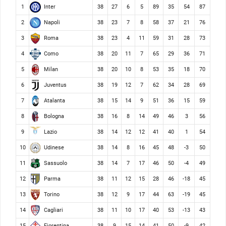
Inter
1
38
27
6
5
89
35
54
87
Napoli
2
38
23
7
8
58
37
21
76
Roma
3
38
23
4
11
59
31
28
73
Como
4
38
20
11
7
65
29
36
71
Milan
5
38
20
10
8
53
35
18
70
Juventus
6
38
19
12
7
62
34
28
69
Atalanta
7
38
15
14
9
51
36
15
59
Bologna
8
38
16
8
14
49
46
3
56
Lazio
9
38
14
12
12
41
40
1
54
Udinese
10
38
14
8
16
45
48
-3
50
Sassuolo
11
38
14
7
17
46
50
-4
49
Parma
12
38
11
12
15
28
46
-18
45
Torino
13
38
12
9
17
44
63
-19
45
Cagliari
14
38
11
10
17
40
53
-13
43
Fiorentina
15
38
9
15
14
41
50
-9
42