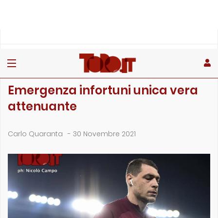
»
»
»
Home
Rubriche
Il borsino
Emergenza infortuni unica vera attenuante
IL BORSINO
Emergenza infortuni unica vera
attenuante
Carlo Quaranta
-
30 Novembre 2021