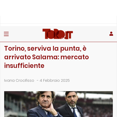
»
»
»
Home
Rubriche
Editoriale
Torino, serviva la punta, è arrivato Salama: mercato insuff…
EDITORIALE
Torino, serviva la punta, è
arrivato Salama: mercato
insufficiente
Ivana Crocifisso
-
4 Febbraio 2025