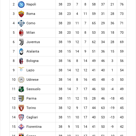
Napoli
2
38
23
7
8
58
37
21
76
Roma
3
38
23
4
11
59
31
28
73
Como
4
38
20
11
7
65
29
36
71
Milan
5
38
20
10
8
53
35
18
70
Juventus
6
38
19
12
7
62
34
28
69
Atalanta
7
38
15
14
9
51
36
15
59
Bologna
8
38
16
8
14
49
46
3
56
Lazio
9
38
14
12
12
41
40
1
54
Udinese
10
38
14
8
16
45
48
-3
50
Sassuolo
11
38
14
7
17
46
50
-4
49
Parma
12
38
11
12
15
28
46
-18
45
Torino
13
38
12
9
17
44
63
-19
45
Cagliari
14
38
11
10
17
40
53
-13
43
Fiorentina
15
38
9
15
14
41
50
-9
42