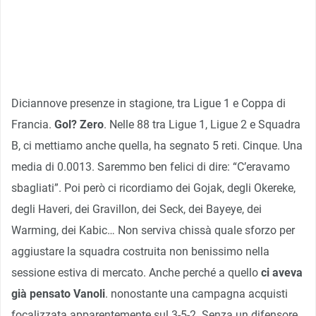
Diciannove presenze in stagione, tra Ligue 1 e Coppa di
Francia.
Gol? Zero
. Nelle 88 tra Ligue 1, Ligue 2 e Squadra
B, ci mettiamo anche quella, ha segnato 5 reti. Cinque. Una
media di 0.0013. Saremmo ben felici di dire: “C’eravamo
sbagliati”. Poi però ci ricordiamo dei Gojak, degli Okereke,
degli Haveri, dei Gravillon, dei Seck, dei Bayeye, dei
Warming, dei Kabic… Non serviva chissà quale sforzo per
aggiustare la squadra costruita non benissimo nella
sessione estiva di mercato. Anche perché a quello
ci aveva
già pensato Vanoli
. nonostante una campagna acquisti
focalizzata apparentemente sul 3-5-2. Senza un difensore