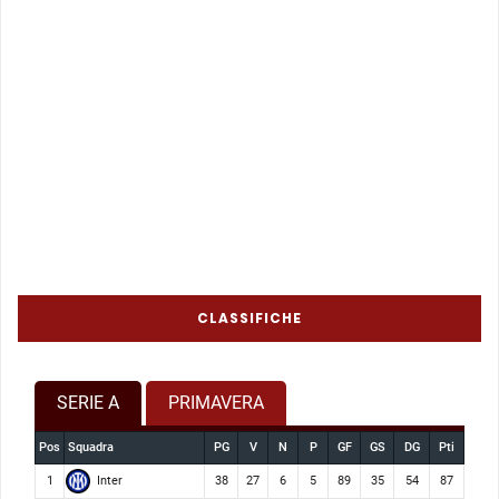
CLASSIFICHE
SERIE A
PRIMAVERA
Pos
Squadra
PG
V
N
P
GF
GS
DG
Pti
Inter
1
38
27
6
5
89
35
54
87