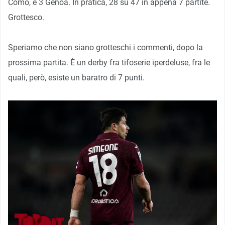
Como, e 3 Genoa. In pratica, 28 su 47 in appena 7 partite.
Grottesco.
Speriamo che non siano grotteschi i commenti, dopo la
prossima partita. È un derby fra tifoserie iperdeluse, fra le
quali, però, esiste un baratro di 7 punti.