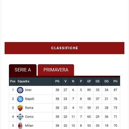
CLASSIFICHE
SERIE A
PRIMAVERA
Pos
Squadra
PG
V
N
P
GF
GS
DG
Pti
Inter
1
38
27
6
5
89
35
54
87
Napoli
2
38
23
7
8
58
37
21
76
Roma
3
38
23
4
11
59
31
28
73
Como
4
38
20
11
7
65
29
36
71
Milan
5
38
20
10
8
53
35
18
70