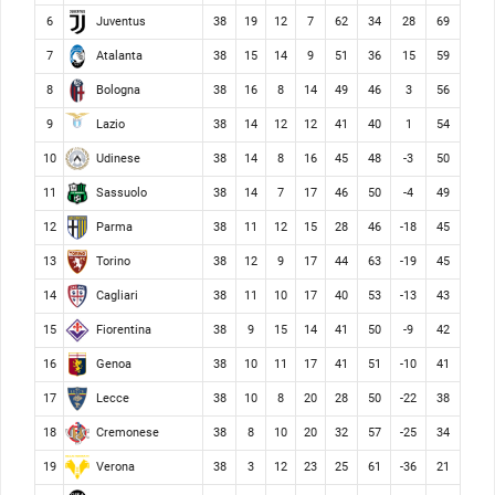
Juventus
6
38
19
12
7
62
34
28
69
Atalanta
7
38
15
14
9
51
36
15
59
Bologna
8
38
16
8
14
49
46
3
56
Lazio
9
38
14
12
12
41
40
1
54
Udinese
10
38
14
8
16
45
48
-3
50
Sassuolo
11
38
14
7
17
46
50
-4
49
Parma
12
38
11
12
15
28
46
-18
45
Torino
13
38
12
9
17
44
63
-19
45
Cagliari
14
38
11
10
17
40
53
-13
43
Fiorentina
15
38
9
15
14
41
50
-9
42
Genoa
16
38
10
11
17
41
51
-10
41
Lecce
17
38
10
8
20
28
50
-22
38
Cremonese
18
38
8
10
20
32
57
-25
34
Verona
19
38
3
12
23
25
61
-36
21