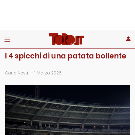
»
»
»
Home
Rubriche
L'OsservaToro di Carlo Nesti
I 4 spicchi di una patata bollente
L'OSSERVATORO DI CARLO NESTI
I 4 spicchi di una patata bollente
Carlo Nesti
-
1 Marzo 2026