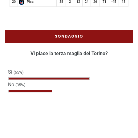
Pisa
20
38
2
12
24
26
71
-45
18
SONDAGGIO
Vi piace la terza maglia del Torino?
Sì
(65%)
No
(35%)