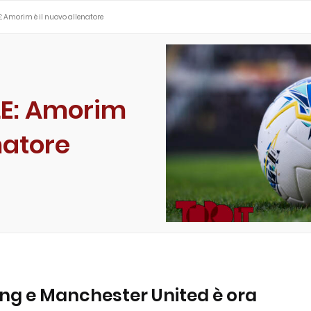
E: Amorim è il nuovo allenatore
LE: Amorim
natore
ting e Manchester United è ora