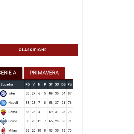
CLASSIFICHE
SERIE A
PRIMAVERA
Squadra
PG
V
N
P
GF
GS
DG
Pti
Inter
38
27
6
5
89
35
54
87
Napoli
38
23
7
8
58
37
21
76
Roma
38
23
4
11
59
31
28
73
Como
38
20
11
7
65
29
36
71
Milan
38
20
10
8
53
35
18
70