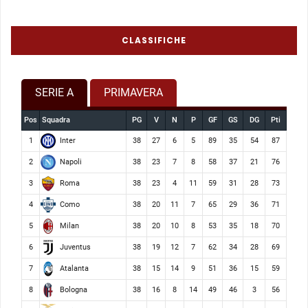
CLASSIFICHE
SERIE A
PRIMAVERA
Pos
Squadra
PG
V
N
P
GF
GS
DG
Pti
Inter
1
38
27
6
5
89
35
54
87
Napoli
2
38
23
7
8
58
37
21
76
Roma
3
38
23
4
11
59
31
28
73
Como
4
38
20
11
7
65
29
36
71
Milan
5
38
20
10
8
53
35
18
70
Juventus
6
38
19
12
7
62
34
28
69
Atalanta
7
38
15
14
9
51
36
15
59
Bologna
8
38
16
8
14
49
46
3
56