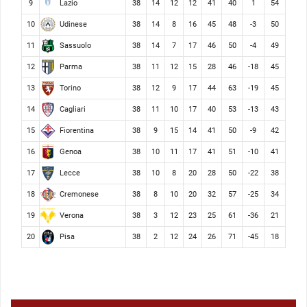
Lazio
9
38
14
12
12
41
40
1
54
Udinese
10
38
14
8
16
45
48
-3
50
Sassuolo
11
38
14
7
17
46
50
-4
49
Parma
12
38
11
12
15
28
46
-18
45
Torino
13
38
12
9
17
44
63
-19
45
Cagliari
14
38
11
10
17
40
53
-13
43
Fiorentina
15
38
9
15
14
41
50
-9
42
Genoa
16
38
10
11
17
41
51
-10
41
Lecce
17
38
10
8
20
28
50
-22
38
Cremonese
18
38
8
10
20
32
57
-25
34
Verona
19
38
3
12
23
25
61
-36
21
Pisa
20
38
2
12
24
26
71
-45
18