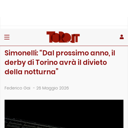
»
»
»
Home
Stagione
Campionato
Simonelli: “Dal prossimo anno, il derby di Torino avr�…
CAMPIONATO
Simonelli: “Dal prossimo anno, il
derby di Torino avrà il divieto
della notturna”
Federico Gai
-
26 Maggio 2026