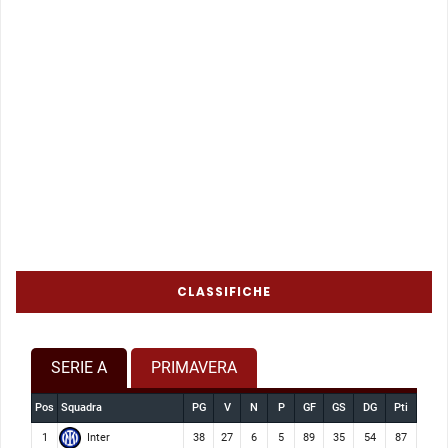
CLASSIFICHE
SERIE A
PRIMAVERA
Pos
Squadra
PG
V
N
P
GF
GS
DG
Pti
Inter
1
38
27
6
5
89
35
54
87