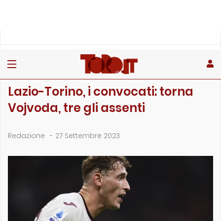
»
»
»
Home
Toro
Partite
Lazio-Torino, i convocati: torna Vojvoda, tre gli assenti
PARTITE
Lazio-Torino, i convocati: torna
Vojvoda, tre gli assenti
Redazione
-
27 Settembre 2023