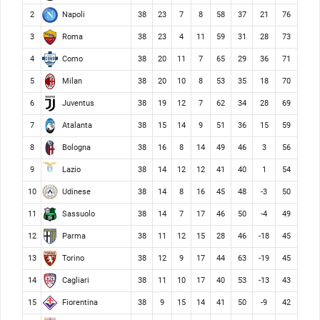
Napoli
2
38
23
7
8
58
37
21
76
Roma
3
38
23
4
11
59
31
28
73
Como
4
38
20
11
7
65
29
36
71
Milan
5
38
20
10
8
53
35
18
70
Juventus
6
38
19
12
7
62
34
28
69
Atalanta
7
38
15
14
9
51
36
15
59
Bologna
8
38
16
8
14
49
46
3
56
Lazio
9
38
14
12
12
41
40
1
54
Udinese
10
38
14
8
16
45
48
-3
50
Sassuolo
11
38
14
7
17
46
50
-4
49
Parma
12
38
11
12
15
28
46
-18
45
Torino
13
38
12
9
17
44
63
-19
45
Cagliari
14
38
11
10
17
40
53
-13
43
Fiorentina
15
38
9
15
14
41
50
-9
42