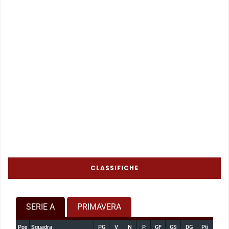
CLASSIFICHE
SERIE A
PRIMAVERA
Pos
Squadra
PG
V
N
P
GF
GS
DG
Pti