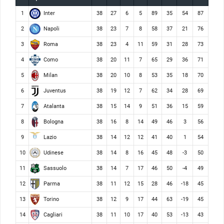
Inter
1
38
27
6
5
89
35
54
87
Napoli
2
38
23
7
8
58
37
21
76
Roma
3
38
23
4
11
59
31
28
73
Como
4
38
20
11
7
65
29
36
71
Milan
5
38
20
10
8
53
35
18
70
Juventus
6
38
19
12
7
62
34
28
69
Atalanta
7
38
15
14
9
51
36
15
59
Bologna
8
38
16
8
14
49
46
3
56
Lazio
9
38
14
12
12
41
40
1
54
Udinese
10
38
14
8
16
45
48
-3
50
Sassuolo
11
38
14
7
17
46
50
-4
49
Parma
12
38
11
12
15
28
46
-18
45
Torino
13
38
12
9
17
44
63
-19
45
Cagliari
14
38
11
10
17
40
53
-13
43