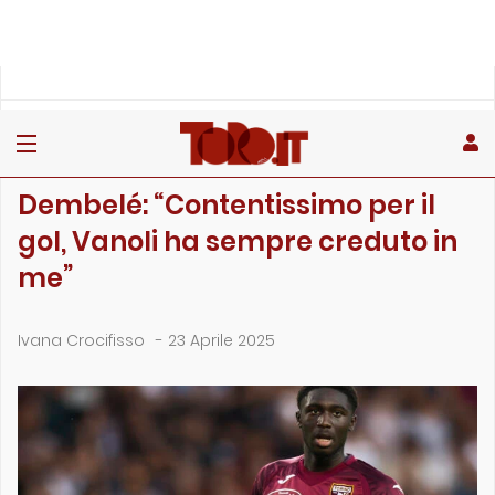
»
»
»
Home
Toro
Partite
Dembelé: “Contentissimo per il gol, Vanoli ha sempre …
PARTITE
Dembelé: “Contentissimo per il
gol, Vanoli ha sempre creduto in
me”
Ivana Crocifisso
-
23 Aprile 2025