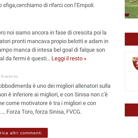
 sfiga,cerchiamo di rifarci con l’Empoli.
o noi siamo ancora in fase di crescita poi la
catori pronti mancava propio belotti e adam in
campo manca di intesa bel goal di falque son
al da fermi è questi
…
Leggi il resto »
9 anni fa
bodimerda è uno dei migliori allenatori sulla
n è inferiore ai migliori, e con Sinisa non c’è
he come motivatore è tra i migliori e con
…… Forza Toro, forza Sinisa, FVCG.
rica altri commenti