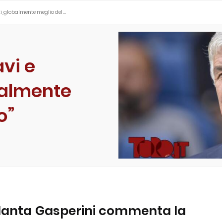
ti, globalmente meglio del …
avi e
balmente
o”
talanta Gasperini commenta la