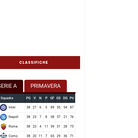
CLASSIFICHE
SERIE A
PRIMAVERA
Squadra
PG
V
N
P
GF
GS
DG
Pti
Inter
38
27
6
5
89
35
54
87
Napoli
38
23
7
8
58
37
21
76
Roma
38
23
4
11
59
31
28
73
Como
38
20
11
7
65
29
36
71