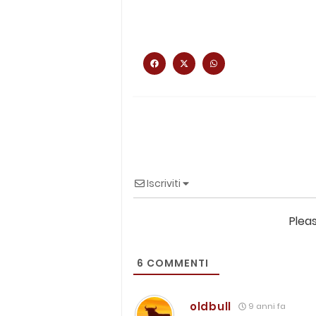
Iscriviti
Plea
6
COMMENTI
oldbull
9 anni fa