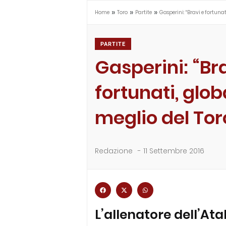
»
»
»
Home
Toro
Partite
Gasperini: “Bravi e fortuna
PARTITE
Gasperini: “Br
fortunati, glo
meglio del Tor
Redazione
-
11 Settembre 2016
L’allenatore dell’A