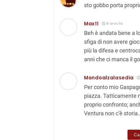
sto gobbo porta proprio
Max11
9 anni fa
Beh è andata bene a lor
sfiga di non avere gio
più la difesa e centro
anni che ci manca il go
Mondoalzalasedia
Per conto mio Gaspagob
piazza. Tatticamente no
proprio confronto; anc
Ventura non c’è storia
Ca