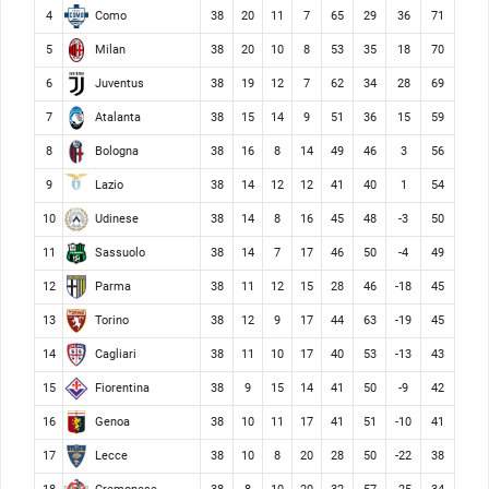
Como
4
38
20
11
7
65
29
36
71
Milan
5
38
20
10
8
53
35
18
70
Juventus
6
38
19
12
7
62
34
28
69
Atalanta
7
38
15
14
9
51
36
15
59
Bologna
8
38
16
8
14
49
46
3
56
Lazio
9
38
14
12
12
41
40
1
54
Udinese
10
38
14
8
16
45
48
-3
50
Sassuolo
11
38
14
7
17
46
50
-4
49
Parma
12
38
11
12
15
28
46
-18
45
Torino
13
38
12
9
17
44
63
-19
45
Cagliari
14
38
11
10
17
40
53
-13
43
Fiorentina
15
38
9
15
14
41
50
-9
42
Genoa
16
38
10
11
17
41
51
-10
41
Lecce
17
38
10
8
20
28
50
-22
38