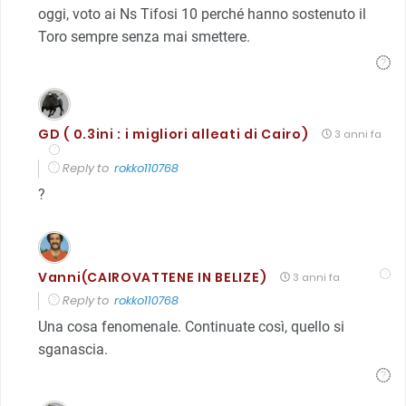
oggi, voto ai Ns Tifosi 10 perché hanno sostenuto il
Toro sempre senza mai smettere.
GD ( 0.3ini : i migliori alleati di Cairo)
3 anni fa
Reply to
rokko110768
?
Vanni(CAIROVATTENE IN BELIZE)
3 anni fa
Reply to
rokko110768
Una cosa fenomenale. Continuate così, quello si
sganascia.