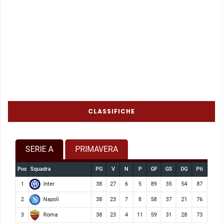
CLASSIFICHE
SERIE A
PRIMAVERA
Pos
Squadra
PG
V
N
P
GF
GS
DG
Pti
Inter
1
38
27
6
5
89
35
54
87
Napoli
2
38
23
7
8
58
37
21
76
Roma
3
38
23
4
11
59
31
28
73