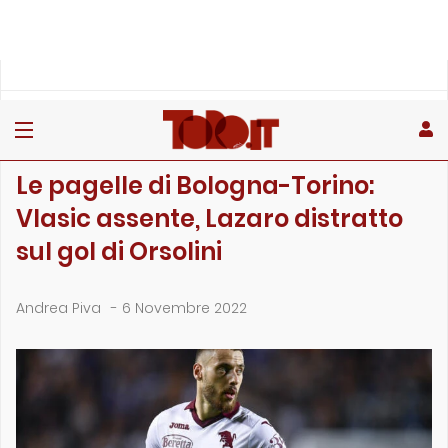
»
»
»
Home
Toro
Partite
Le pagelle di Bologna-Torino: Vlasic assente, Lazaro distrat…
PARTITE
Le pagelle di Bologna-Torino:
Vlasic assente, Lazaro distratto
sul gol di Orsolini
Andrea Piva
-
6 Novembre 2022