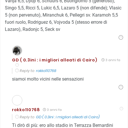
Vanja 6,5; Djidji 6, Schuurs 6, Buongiorno 5 (generoso);
Singo 5,5, Ricci 5, Lukic 6,5, Lazaro 5 (non difende); Vlasic
5 (non pervenuto), Miranchuk 6, Pellegri sv. Karamoh 5,5
fuori ruolo, Rodriguez 6, Vojvoda 5 (stesso errore di
Lazaro), Radonjc 5, Seck sv
GD ( 0.3ini : i migliori alleati di Cairo)
3 anni fa
Reply to
rokko110768
siamoi molto vicini nelle sensazioni
rokko110768
3 anni fa
Reply to
GD ( 0.3ini : i migliori alleati di Cairo)
Ti dirò di più: ero allo stadio in Terrazza Bernardini