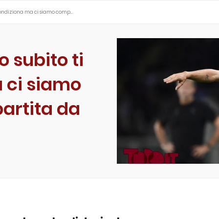
i condiziona ma ci siamo comp…
o subito ti
 ci siamo
partita da