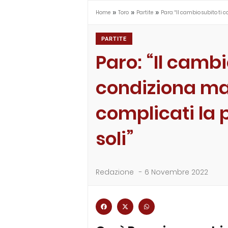
»
»
»
Home
Toro
Partite
Paro: “Il cambio subito t
PARTITE
Paro: “Il cambi
condiziona ma
complicati la 
soli”
Redazione
-
6 Novembre 2022