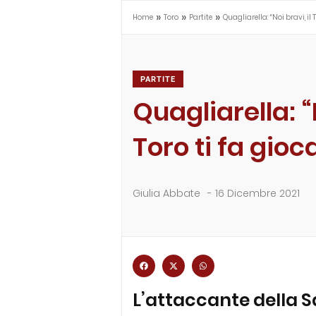
»
»
»
Home
Toro
Partite
Quagliarella: “Noi bravi, il
PARTITE
Quagliarella: “N
Toro ti fa gio
Giulia Abbate
-
16 Dicembre 2021
L’attaccante della 