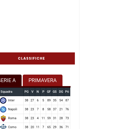
CLASSIFICHE
SERIE A
PRIMAVERA
Squadra
PG
V
N
P
GF
GS
DG
Pti
Inter
38
27
6
5
89
35
54
87
Napoli
38
23
7
8
58
37
21
76
Roma
38
23
4
11
59
31
28
73
Como
38
20
11
7
65
29
36
71