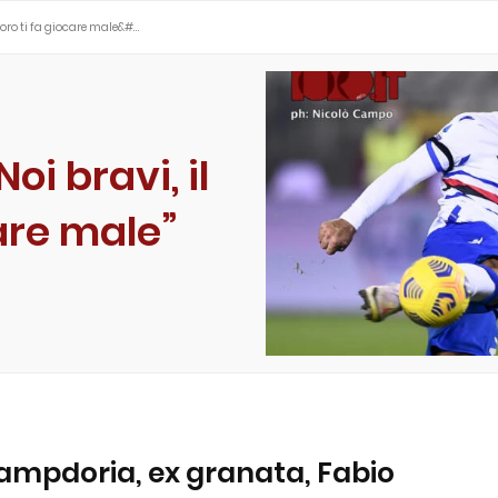
 Toro ti fa giocare male&#…
oi bravi, il
care male”
Sampdoria, ex granata, Fabio