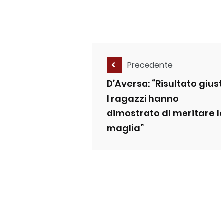
Precedente
D’Aversa: “Risultato gius
I ragazzi hanno
dimostrato di meritare l
maglia”