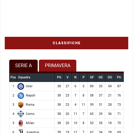
CLASSIFICHE
SERIE A
PRIMAVERA
Pos
Squadra
PG
V
N
P
GF
GS
DG
Pti
Inter
1
38
27
6
5
89
35
54
87
Napoli
2
38
23
7
8
58
37
21
76
Roma
3
38
23
4
11
59
31
28
73
Como
4
38
20
11
7
65
29
36
71
Milan
5
38
20
10
8
53
35
18
70
Juventus
6
38
19
12
7
62
34
28
69