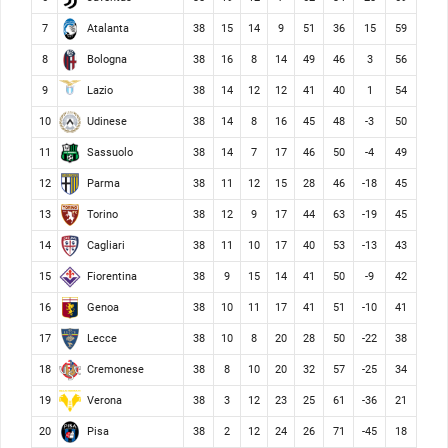
Atalanta
7
38
15
14
9
51
36
15
59
Bologna
8
38
16
8
14
49
46
3
56
Lazio
9
38
14
12
12
41
40
1
54
Udinese
10
38
14
8
16
45
48
-3
50
Sassuolo
11
38
14
7
17
46
50
-4
49
Parma
12
38
11
12
15
28
46
-18
45
Torino
13
38
12
9
17
44
63
-19
45
Cagliari
14
38
11
10
17
40
53
-13
43
Fiorentina
15
38
9
15
14
41
50
-9
42
Genoa
16
38
10
11
17
41
51
-10
41
Lecce
17
38
10
8
20
28
50
-22
38
Cremonese
18
38
8
10
20
32
57
-25
34
Verona
19
38
3
12
23
25
61
-36
21
Pisa
20
38
2
12
24
26
71
-45
18