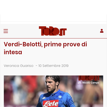
»
»
»
Home
Toro
Primo piano
Verdi-Belotti, prime prove di intesa
PRIMO PIANO
Verdi-Belotti, prime prove di
intesa
Veronica Guariso
-
10 Settembre 2019