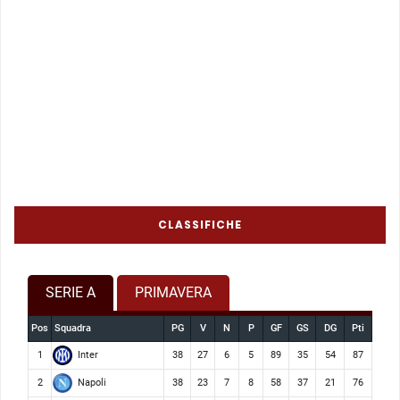
CLASSIFICHE
SERIE A
PRIMAVERA
Pos
Squadra
PG
V
N
P
GF
GS
DG
Pti
Inter
1
38
27
6
5
89
35
54
87
Napoli
2
38
23
7
8
58
37
21
76