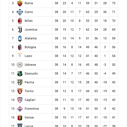
Roma
3
38
23
4
11
59
31
28
73
Como
4
38
20
11
7
65
29
36
71
Milan
5
38
20
10
8
53
35
18
70
Juventus
6
38
19
12
7
62
34
28
69
Atalanta
7
38
15
14
9
51
36
15
59
Bologna
8
38
16
8
14
49
46
3
56
Lazio
9
38
14
12
12
41
40
1
54
Udinese
10
38
14
8
16
45
48
-3
50
Sassuolo
11
38
14
7
17
46
50
-4
49
Parma
12
38
11
12
15
28
46
-18
45
Torino
13
38
12
9
17
44
63
-19
45
Cagliari
14
38
11
10
17
40
53
-13
43
Fiorentina
15
38
9
15
14
41
50
-9
42
Genoa
16
38
10
11
17
41
51
-10
41
Lecce
17
38
10
8
20
28
50
-22
38