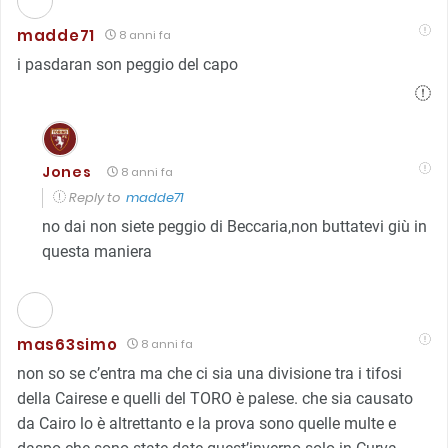
madde71
8 anni fa
i pasdaran son peggio del capo
Jones
8 anni fa
Reply to
madde71
no dai non siete peggio di Beccaria,non buttatevi giù in
questa maniera
mas63simo
8 anni fa
non so se c’entra ma che ci sia una divisione tra i tifosi
della Cairese e quelli del TORO è palese. che sia causato
da Cairo lo è altrettanto e la prova sono quelle multe e