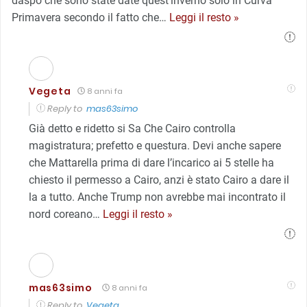
daspo che sono state date quest’inverno solo in Curva
Primavera secondo il fatto che
…
Leggi il resto »
Vegeta
8 anni fa
Reply to
mas63simo
Già detto e ridetto si Sa Che Cairo controlla
magistratura; prefetto e questura. Devi anche sapere
che Mattarella prima di dare l’incarico ai 5 stelle ha
chiesto il permesso a Cairo, anzi è stato Cairo a dare il
la a tutto. Anche Trump non avrebbe mai incontrato il
nord coreano
…
Leggi il resto »
mas63simo
8 anni fa
Reply to
Vegeta