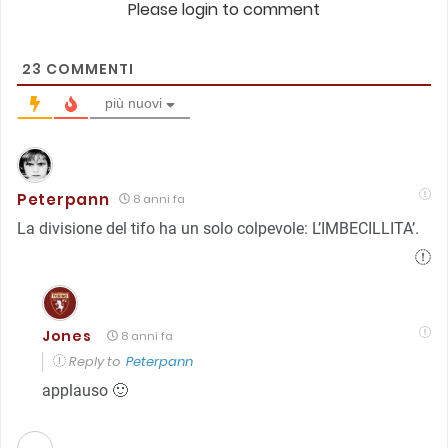
Please login to comment
23
COMMENTI
più nuovi
Peterpann
8 anni fa
La divisione del tifo ha un solo colpevole: L’IMBECILLITA’.
Jones
8 anni fa
Reply to
Peterpann
applauso 🙂