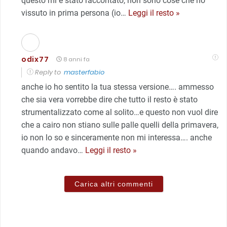
questo mi è stato raccontato, non sono cose che ho
vissuto in prima persona (io
…
Leggi il resto »
odix77
8 anni fa
Reply to
masterfabio
anche io ho sentito la tua stessa versione…. ammesso
che sia vera vorrebbe dire che tutto il resto è stato
strumentalizzato come al solito…e questo non vuol dire
che a cairo non stiano sulle palle quelli della primavera,
io non lo so e sinceramente non mi interessa…. anche
quando andavo
…
Leggi il resto »
Carica altri commenti