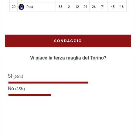
Pisa
20
38
2
12
24
26
71
-45
18
SONDAGGIO
Vi piace la terza maglia del Torino?
Sì
(65%)
No
(35%)