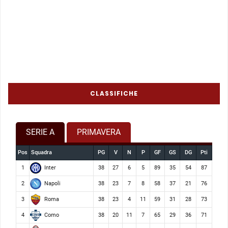
CLASSIFICHE
SERIE A
PRIMAVERA
Pos
Squadra
PG
V
N
P
GF
GS
DG
Pti
Inter
1
38
27
6
5
89
35
54
87
Napoli
2
38
23
7
8
58
37
21
76
Roma
3
38
23
4
11
59
31
28
73
Como
4
38
20
11
7
65
29
36
71