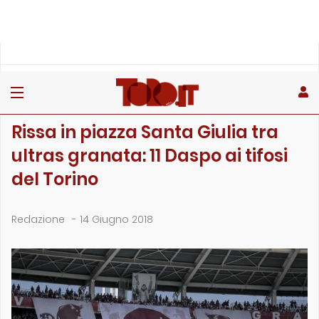
»
»
»
Home
Toro
Primo piano
Rissa in piazza Santa Giulia tra ultras granata: 11 Daspo ai…
PRIMO PIANO
Rissa in piazza Santa Giulia tra
ultras granata: 11 Daspo ai tifosi
del Torino
Redazione
-
14 Giugno 2018