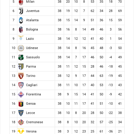
Milan
5
38
20
10
8
53
35
18
70
Juventus
6
38
19
12
7
62
34
28
69
Atalanta
7
38
15
14
9
51
36
15
59
Bologna
8
38
16
8
14
49
46
3
56
Lazio
9
38
14
12
12
41
40
1
54
Udinese
10
38
14
8
16
45
48
-3
50
Sassuolo
11
38
14
7
17
46
50
-4
49
Parma
12
38
11
12
15
28
46
-18
45
Torino
13
38
12
9
17
44
63
-19
45
Cagliari
14
38
11
10
17
40
53
-13
43
Fiorentina
15
38
9
15
14
41
50
-9
42
Genoa
16
38
10
11
17
41
51
-10
41
Lecce
17
38
10
8
20
28
50
-22
38
Cremonese
18
38
8
10
20
32
57
-25
34
Verona
19
38
3
12
23
25
61
-36
21