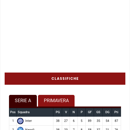
CLASSIFICHE
SERIE A
PRIMAVERA
Pos
Squadra
PG
V
N
P
GF
GS
DG
Pti
Inter
1
38
27
6
5
89
35
54
87
Napoli
2
38
23
7
8
58
37
21
76