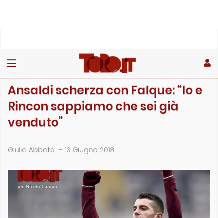
»
»
»
Home
Toro
Primo piano
Ansaldi scherza con Falque: “Io e Rincon sappiamo che …
PRIMO PIANO
Ansaldi scherza con Falque: “Io e
Rincon sappiamo che sei già
venduto”
Giulia Abbate
-
13 Giugno 2018