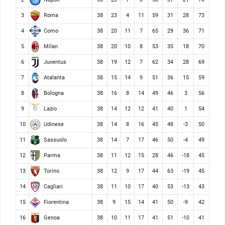
Roma
3
38
23
4
11
59
31
28
73
Como
4
38
20
11
7
65
29
36
71
Milan
5
38
20
10
8
53
35
18
70
Juventus
6
38
19
12
7
62
34
28
69
Atalanta
7
38
15
14
9
51
36
15
59
Bologna
8
38
16
8
14
49
46
3
56
Lazio
9
38
14
12
12
41
40
1
54
Udinese
10
38
14
8
16
45
48
-3
50
Sassuolo
11
38
14
7
17
46
50
-4
49
Parma
12
38
11
12
15
28
46
-18
45
Torino
13
38
12
9
17
44
63
-19
45
Cagliari
14
38
11
10
17
40
53
-13
43
Fiorentina
15
38
9
15
14
41
50
-9
42
Genoa
16
38
10
11
17
41
51
-10
41