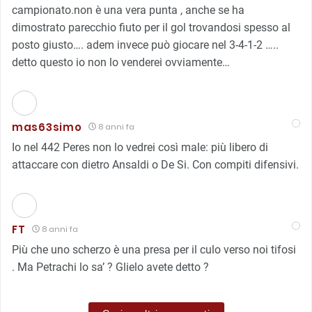
campionato.non è una vera punta , anche se ha
dimostrato parecchio fiuto per il gol trovandosi spesso al
posto giusto…. adem invece può giocare nel 3-4-1-2 …..
detto questo io non lo venderei ovviamente…
mas63simo
8 anni fa
Io nel 442 Peres non lo vedrei così male: più libero di
attaccare con dietro Ansaldi o De Si. Con compiti difensivi.
FT
8 anni fa
Più che uno scherzo è una presa per il culo verso noi tifosi
. Ma Petrachi lo sa’ ? Glielo avete detto ?