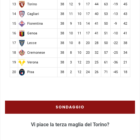
Torino
13
38
12
9
17
44
63
-19
45
Cagliari
14
38
11
10
17
40
53
-13
43
Fiorentina
15
38
9
15
14
41
50
-9
42
Genoa
16
38
10
11
17
41
51
-10
41
Lecce
17
38
10
8
20
28
50
-22
38
Cremonese
18
38
8
10
20
32
57
-25
34
Verona
19
38
3
12
23
25
61
-36
21
Pisa
20
38
2
12
24
26
71
-45
18
SONDAGGIO
Vi piace la terza maglia del Torino?