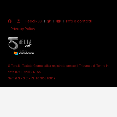
Feed RSS
Info e contatti
Privacy Policy
© Toro.it - Testata Giornalistica registrata presso il Tribunale di Torino in
data 07/11/2012 N. 55
Garnet Six S.C. - P.I. 10786810019