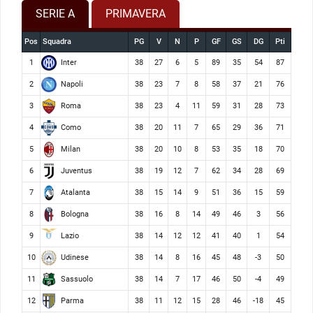
SERIE A
PRIMAVERA
Pos
Squadra
PG
V
N
P
GF
GS
DG
Pti
Inter
1
38
27
6
5
89
35
54
87
Napoli
2
38
23
7
8
58
37
21
76
Roma
3
38
23
4
11
59
31
28
73
Como
4
38
20
11
7
65
29
36
71
Milan
5
38
20
10
8
53
35
18
70
Juventus
6
38
19
12
7
62
34
28
69
Atalanta
7
38
15
14
9
51
36
15
59
Bologna
8
38
16
8
14
49
46
3
56
Lazio
9
38
14
12
12
41
40
1
54
Udinese
10
38
14
8
16
45
48
-3
50
Sassuolo
11
38
14
7
17
46
50
-4
49
Parma
12
38
11
12
15
28
46
-18
45