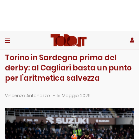
»
»
»
Home
Toro
Primo piano
Torino in Sardegna prima del derby: al Cagliari basta un pun…
PRIMO PIANO
Torino in Sardegna prima del
derby: al Cagliari basta un punto
per l’aritmetica salvezza
Vincenzo Antonazzo
-
15 Maggio 2026