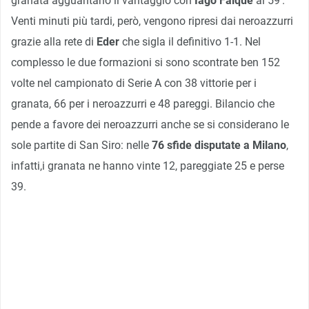
granata agguantano il vantaggio con
Iago
Falque
al 59′.
Venti minuti più tardi, però, vengono ripresi dai neroazzurri
grazie alla rete di
Eder
che sigla il definitivo 1-1. Nel
complesso le due formazioni si sono scontrate ben 152
volte nel campionato di Serie A con 38 vittorie per i
granata, 66 per i neroazzurri e 48 pareggi. Bilancio che
pende a favore dei neroazzurri anche se si considerano le
sole partite di San Siro: nelle
76 sfide disputate a Milano
,
infatti,i granata ne hanno vinte 12, pareggiate 25 e perse
39.