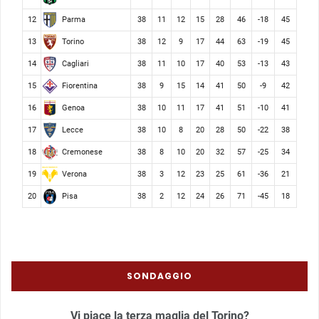
Parma
12
38
11
12
15
28
46
-18
45
Torino
13
38
12
9
17
44
63
-19
45
Cagliari
14
38
11
10
17
40
53
-13
43
Fiorentina
15
38
9
15
14
41
50
-9
42
Genoa
16
38
10
11
17
41
51
-10
41
Lecce
17
38
10
8
20
28
50
-22
38
Cremonese
18
38
8
10
20
32
57
-25
34
Verona
19
38
3
12
23
25
61
-36
21
Pisa
20
38
2
12
24
26
71
-45
18
SONDAGGIO
Vi piace la terza maglia del Torino?