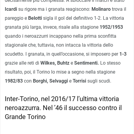
decisamente più complessa. A sbloccare il match è stato
Icardi
su rigore ma i granata reagiscono:
Molinaro
trova il
pareggio e
Belotti
sigla il gol del definitivo 1-2. La vittoria
granata più larga, invece, risale alla stagione
1952/1953
quando i neroazzurri incappano nella prima sconfitta
stagionale che, tuttavia, non intacca la vittoria dello
scudetto. I granata, in quell’occasione, si imposero per
1-3
grazie alle reti di
Wilkes, Buhtz
e
Sentimenti.
Lo stesso
risultato, poi, il Torino lo mise a segno nella stagione
1982/83
con
Borghi, Selvaggi
e
Torrisi
sugli scudi.
Inter-Torino, nel 2016/17 l’ultima vittoria
neroazzurra. Nel ’46 il successo contro il
Grande Torino