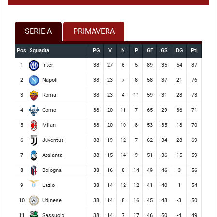
SERIE A
PRIMAVERA
Pos
Squadra
PG
V
N
P
GF
GS
DG
Pti
Inter
1
38
27
6
5
89
35
54
87
Napoli
2
38
23
7
8
58
37
21
76
Roma
3
38
23
4
11
59
31
28
73
Como
4
38
20
11
7
65
29
36
71
Milan
5
38
20
10
8
53
35
18
70
Juventus
6
38
19
12
7
62
34
28
69
Atalanta
7
38
15
14
9
51
36
15
59
Bologna
8
38
16
8
14
49
46
3
56
Lazio
9
38
14
12
12
41
40
1
54
Udinese
10
38
14
8
16
45
48
-3
50
Sassuolo
11
38
14
7
17
46
50
-4
49