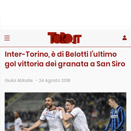
»
»
»
Home
Toro
Primo piano
Inter-Torino, è di Belotti l’ultimo gol vittoria dei …
PRIMO PIANO
Inter-Torino, è di Belotti l’ultimo
gol vittoria dei granata a San Siro
Giulia Abbate
-
24 Agosto 2018