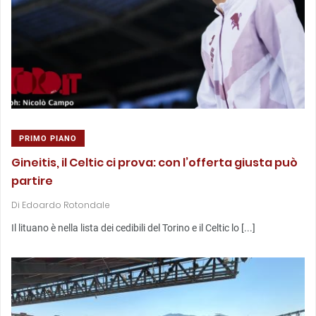
PRIMO PIANO
Gineitis, il Celtic ci prova: con l’offerta giusta può
partire
Di
Edoardo Rotondale
Il lituano è nella lista dei cedibili del Torino e il Celtic lo [...]