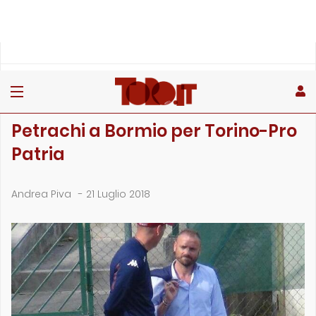
»
»
»
Home
Toro
Primo piano
Petrachi a Bormio per Torino-Pro Patria
PRIMO PIANO
Petrachi a Bormio per Torino-Pro
Patria
Andrea Piva
-
21 Luglio 2018