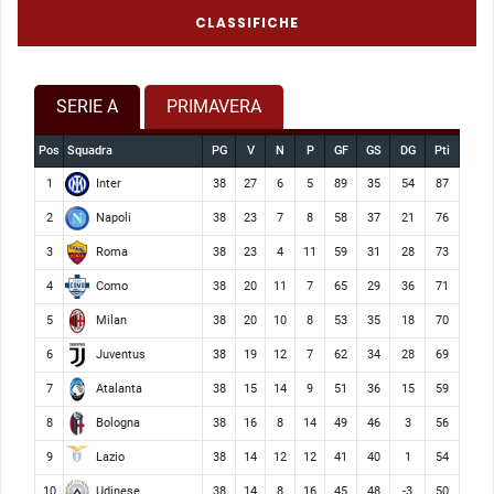
CLASSIFICHE
SERIE A
PRIMAVERA
Pos
Squadra
PG
V
N
P
GF
GS
DG
Pti
Inter
1
38
27
6
5
89
35
54
87
Napoli
2
38
23
7
8
58
37
21
76
Roma
3
38
23
4
11
59
31
28
73
Como
4
38
20
11
7
65
29
36
71
Milan
5
38
20
10
8
53
35
18
70
Juventus
6
38
19
12
7
62
34
28
69
Atalanta
7
38
15
14
9
51
36
15
59
Bologna
8
38
16
8
14
49
46
3
56
Lazio
9
38
14
12
12
41
40
1
54
Udinese
10
38
14
8
16
45
48
-3
50