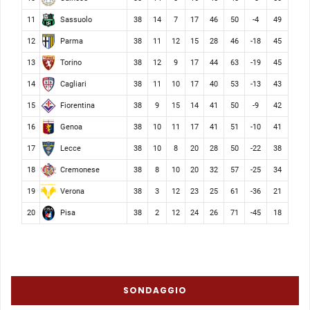
Sassuolo
11
38
14
7
17
46
50
-4
49
Parma
12
38
11
12
15
28
46
-18
45
Torino
13
38
12
9
17
44
63
-19
45
Cagliari
14
38
11
10
17
40
53
-13
43
Fiorentina
15
38
9
15
14
41
50
-9
42
Genoa
16
38
10
11
17
41
51
-10
41
Lecce
17
38
10
8
20
28
50
-22
38
Cremonese
18
38
8
10
20
32
57
-25
34
Verona
19
38
3
12
23
25
61
-36
21
Pisa
20
38
2
12
24
26
71
-45
18
SONDAGGIO