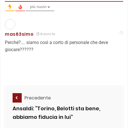
più nuovi
mas63simo
8 anni fa
Perché?…. siamo così a corto di personale che deve
giocare??????
Precedente
Ansaldi: “Torino, Belotti sta bene,
abbiamo fiducia in lui”