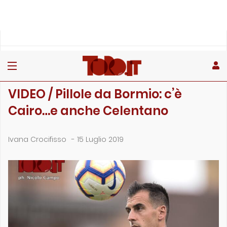
»
»
»
Home
Toro
Primo piano
VIDEO / Pillole da Bormio: c’è Cairo…e anche Ce…
PRIMO PIANO
VIDEO / Pillole da Bormio: c’è
Cairo…e anche Celentano
Ivana Crocifisso
-
15 Luglio 2019