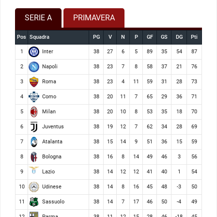
SERIE A
PRIMAVERA
Pos
Squadra
PG
V
N
P
GF
GS
DG
Pti
Inter
1
38
27
6
5
89
35
54
87
Napoli
2
38
23
7
8
58
37
21
76
Roma
3
38
23
4
11
59
31
28
73
Como
4
38
20
11
7
65
29
36
71
Milan
5
38
20
10
8
53
35
18
70
Juventus
6
38
19
12
7
62
34
28
69
Atalanta
7
38
15
14
9
51
36
15
59
Bologna
8
38
16
8
14
49
46
3
56
Lazio
9
38
14
12
12
41
40
1
54
Udinese
10
38
14
8
16
45
48
-3
50
Sassuolo
11
38
14
7
17
46
50
-4
49
Parma
12
38
11
12
15
28
46
-18
45