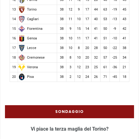
Torino
13
38
12
9
17
44
63
-19
45
Cagliari
14
38
11
10
17
40
53
-13
43
Fiorentina
15
38
9
15
14
41
50
-9
42
Genoa
16
38
10
11
17
41
51
-10
41
Lecce
17
38
10
8
20
28
50
-22
38
Cremonese
18
38
8
10
20
32
57
-25
34
Verona
19
38
3
12
23
25
61
-36
21
Pisa
20
38
2
12
24
26
71
-45
18
SONDAGGIO
Vi piace la terza maglia del Torino?