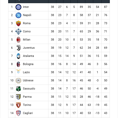
Inter
1
38
27
6
5
89
35
54
87
Napoli
2
38
23
7
8
58
37
21
76
Roma
3
38
23
4
11
59
31
28
73
Como
4
38
20
11
7
65
29
36
71
Milan
5
38
20
10
8
53
35
18
70
Juventus
6
38
19
12
7
62
34
28
69
Atalanta
7
38
15
14
9
51
36
15
59
Bologna
8
38
16
8
14
49
46
3
56
Lazio
9
38
14
12
12
41
40
1
54
Udinese
10
38
14
8
16
45
48
-3
50
Sassuolo
11
38
14
7
17
46
50
-4
49
Parma
12
38
11
12
15
28
46
-18
45
Torino
13
38
12
9
17
44
63
-19
45
Cagliari
14
38
11
10
17
40
53
-13
43