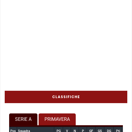
CLASSIFICHE
SERIE A
PRIMAVERA
Pos
Squadra
PG
V
N
P
GF
GS
DG
Pti