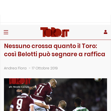
»
»
»
Home
Toro
Primo piano
Nessuno crossa quanto il Toro: così Belotti può segnare a …
PRIMO PIANO
Nessuno crossa quanto il Toro:
così Belotti può segnare a raffica
Andrea Flora
-
17 Ottobre 2019