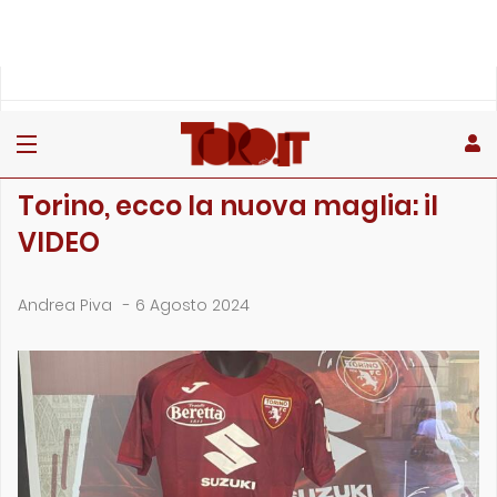
»
»
»
Home
Toro
Primo piano
Torino, ecco la nuova maglia: il VIDEO
PRIMO PIANO
Torino, ecco la nuova maglia: il
VIDEO
Andrea Piva
-
6 Agosto 2024