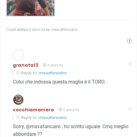
Last edited 2 anni fa by mavafancairo
granata13
2 anni fa
Reply to
mavafancairo
Colui che indossa questa maglia è il TORO..
vecchiamaniera
2 anni fa
Reply to
mavafancairo
Sorry,
@mavafancairo
, ho scritto uguale. Cmq meglio
abbondare ??