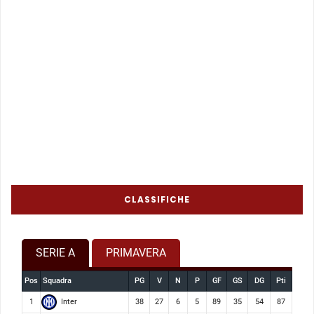
CLASSIFICHE
SERIE A
PRIMAVERA
Pos
Squadra
PG
V
N
P
GF
GS
DG
Pti
Inter
1
38
27
6
5
89
35
54
87