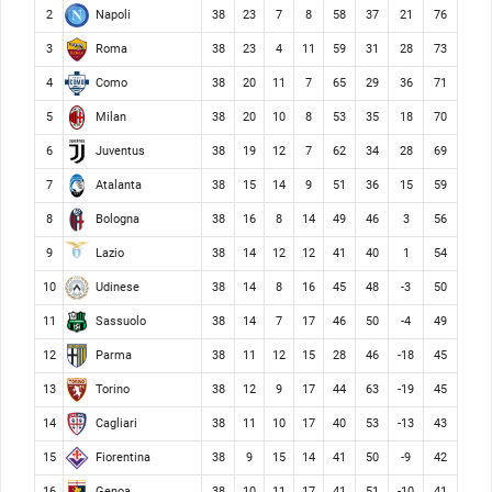
Napoli
2
38
23
7
8
58
37
21
76
Roma
3
38
23
4
11
59
31
28
73
Como
4
38
20
11
7
65
29
36
71
Milan
5
38
20
10
8
53
35
18
70
Juventus
6
38
19
12
7
62
34
28
69
Atalanta
7
38
15
14
9
51
36
15
59
Bologna
8
38
16
8
14
49
46
3
56
Lazio
9
38
14
12
12
41
40
1
54
Udinese
10
38
14
8
16
45
48
-3
50
Sassuolo
11
38
14
7
17
46
50
-4
49
Parma
12
38
11
12
15
28
46
-18
45
Torino
13
38
12
9
17
44
63
-19
45
Cagliari
14
38
11
10
17
40
53
-13
43
Fiorentina
15
38
9
15
14
41
50
-9
42
Genoa
16
38
10
11
17
41
51
-10
41