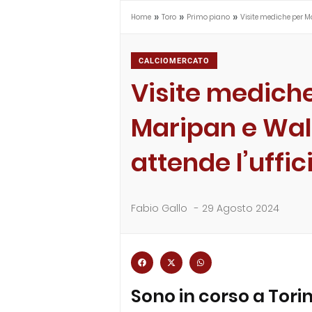
»
»
»
Home
Toro
Primo piano
Visite mediche per Ma
CALCIOMERCATO
Visite medich
Maripan e Walu
attende l’uffic
Fabio Gallo
-
29 Agosto 2024
Sono in corso a Torin