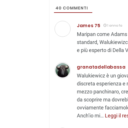
40
COMMENTI
James 75
1 anno fa
Maripan come Adams e B
standard, Walukiewizc
e più esperto di Della 
granatadellabassa
Walukiewicz è un giov
discreta esperienza e 
mezzo panchinaro, cre
da scoprire ma dovreb
ovviamente facciamolo 
Anch’io mi
…
Leggi il re