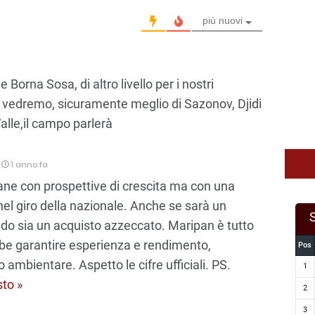
più nuovi
orna Sosa, di altro livello per i nostri
 vedremo, sicuramente meglio di Sazonov, Djidi
Valle,il campo parlerà
1 anno fa
ane con prospettive di crescita ma con una
nel giro della nazionale. Anche se sarà un
do sia un acquisto azzeccato. Maripan è tutto
be garantire esperienza e rendimento,
Pos
ambientare. Aspetto le cifre ufficiali. PS.
1
sto »
2
3