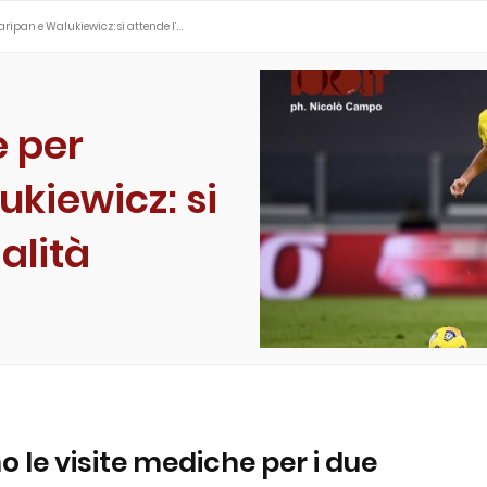
ripan e Walukiewicz: si attende l’…
e per
kiewicz: si
ialità
o le visite mediche per i due