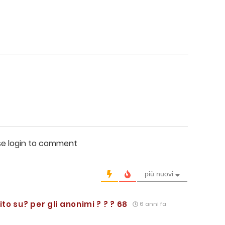
se login to comment
più nuovi
o su? per gli anonimi ? ? ? 68
6 anni fa