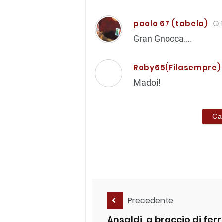
paolo 67 (tabela)
6
Gran Gnocca….
Roby65(Filasempre)
Madoi!
Ca
Precedente
Ansaldi, a braccio di fer