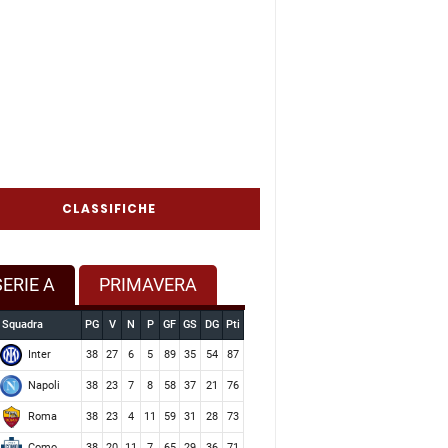
CLASSIFICHE
SERIE A
PRIMAVERA
Squadra
PG
V
N
P
GF
GS
DG
Pti
Inter
38
27
6
5
89
35
54
87
Napoli
38
23
7
8
58
37
21
76
Roma
38
23
4
11
59
31
28
73
Como
38
20
11
7
65
29
36
71