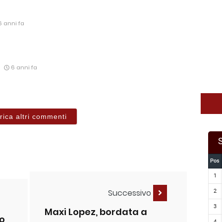
 anni fa
6 anni fa
rica altri commenti
Pos
1
Successivo
2
3
Maxi Lopez, bordata a
ro
4