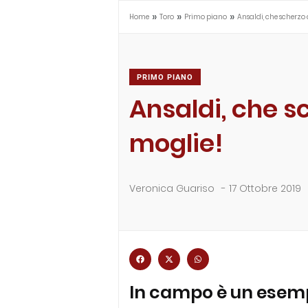
»
»
»
Home
Toro
Primo piano
Ansaldi, che scherzo 
PRIMO PIANO
Ansaldi, che s
moglie!
Veronica Guariso
-
17 Ottobre 2019
In campo è un esempi