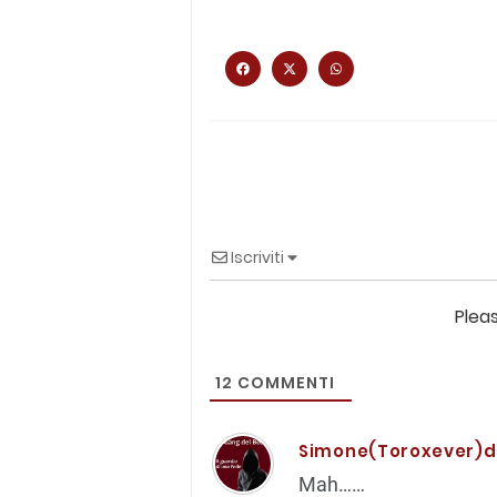
Iscriviti
Plea
12
COMMENTI
Simone(Toroxever)dit
Mah……