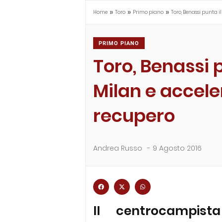
»
»
»
Home
Toro
Primo piano
Toro, Benassi punta i
PRIMO PIANO
Toro, Benassi p
Milan e acceler
recupero
Andrea Russo
-
9 Agosto 2016
Il centrocampis