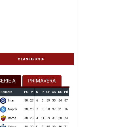
CLASSIFICHE
SERIE A
PRIMAVERA
Squadra
PG
V
N
P
GF
GS
DG
Pti
Inter
38
27
6
5
89
35
54
87
Napoli
38
23
7
8
58
37
21
76
Roma
38
23
4
11
59
31
28
73
Como
38
20
11
7
65
29
36
71