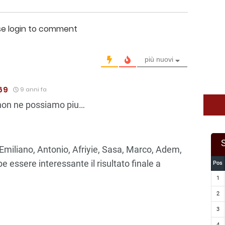
se login to comment
più nuovi
69
9 anni fa
non ne possiamo piu…
 Emiliano, Antonio, Afriyie, Sasa, Marco, Adem,
 essere interessante il risultato finale a
Pos
1
2
3
4