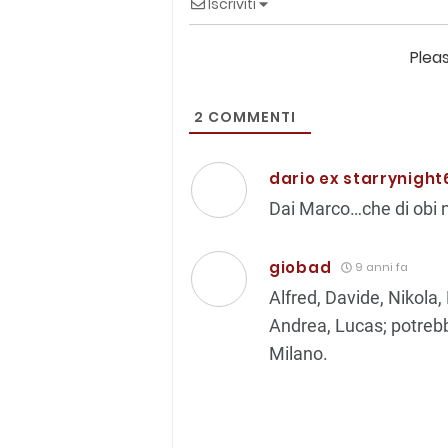
Iscriviti
Plea
2
COMMENTI
dario ex starrynight
Dai Marco…che di obi 
giobad
9 anni fa
Alfred, Davide, Nikola,
Andrea, Lucas; potrebbe
Milano.