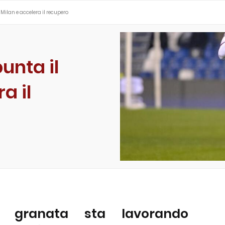
l Milan e accelera il recupero
unta il
a il
ta granata sta lavorando