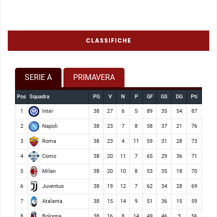
CLASSIFICHE
SERIE A
PRIMAVERA
Pos
Squadra
PG
V
N
P
GF
GS
DG
Pti
Inter
1
38
27
6
5
89
35
54
87
Napoli
2
38
23
7
8
58
37
21
76
Roma
3
38
23
4
11
59
31
28
73
Como
4
38
20
11
7
65
29
36
71
Milan
5
38
20
10
8
53
35
18
70
Juventus
6
38
19
12
7
62
34
28
69
Atalanta
7
38
15
14
9
51
36
15
59
Bologna
8
38
16
8
14
49
46
3
56