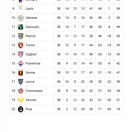
Lazio
9
38
14
12
12
41
40
1
54
Udinese
10
38
14
8
16
45
48
-3
50
Sassuolo
11
38
14
7
17
46
50
-4
49
Parma
12
38
11
12
15
28
46
-18
45
Torino
13
38
12
9
17
44
63
-19
45
Cagliari
14
38
11
10
17
40
53
-13
43
Fiorentina
15
38
9
15
14
41
50
-9
42
Genoa
16
38
10
11
17
41
51
-10
41
Lecce
17
38
10
8
20
28
50
-22
38
Cremonese
18
38
8
10
20
32
57
-25
34
Verona
19
38
3
12
23
25
61
-36
21
Pisa
20
38
2
12
24
26
71
-45
18