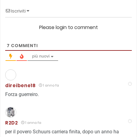
Iscriviti
Please login to comment
7
COMMENTI
più nuovi
direibene18
1 anno fa
Forza guerreiro.
R2D2
1 anno fa
per il povero Schuurs carriera finita, dopo un anno ha