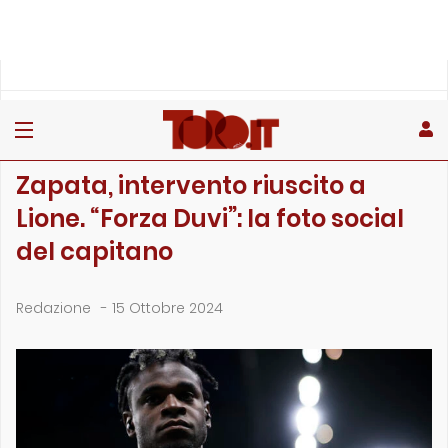
»
»
»
Home
Toro
Primo piano
Zapata, intervento riuscito a Lione. “Forza Duvi”…
PRIMO PIANO
Zapata, intervento riuscito a
Lione. “Forza Duvi”: la foto social
del capitano
Redazione
-
15 Ottobre 2024