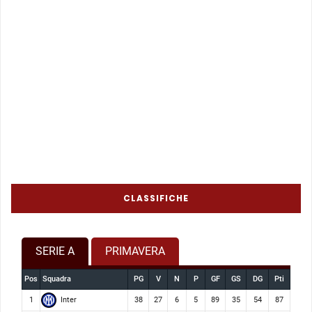
CLASSIFICHE
SERIE A
PRIMAVERA
Pos
Squadra
PG
V
N
P
GF
GS
DG
Pti
Inter
1
38
27
6
5
89
35
54
87