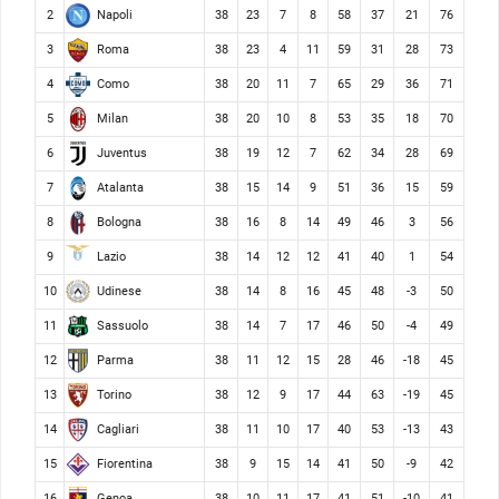
Napoli
2
38
23
7
8
58
37
21
76
Roma
3
38
23
4
11
59
31
28
73
Como
4
38
20
11
7
65
29
36
71
Milan
5
38
20
10
8
53
35
18
70
Juventus
6
38
19
12
7
62
34
28
69
Atalanta
7
38
15
14
9
51
36
15
59
Bologna
8
38
16
8
14
49
46
3
56
Lazio
9
38
14
12
12
41
40
1
54
Udinese
10
38
14
8
16
45
48
-3
50
Sassuolo
11
38
14
7
17
46
50
-4
49
Parma
12
38
11
12
15
28
46
-18
45
Torino
13
38
12
9
17
44
63
-19
45
Cagliari
14
38
11
10
17
40
53
-13
43
Fiorentina
15
38
9
15
14
41
50
-9
42
Genoa
16
38
10
11
17
41
51
-10
41